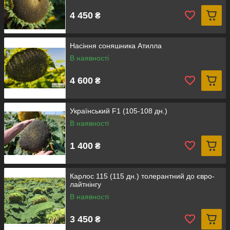
4 450
₴
Насіння соняшника Атилла
В наявності
4 600
₴
Український F1 (105-108 дн.)
В наявності
1 400
₴
Карлос 115 (115 дн.) толерантний до євро-
лайтнінгу
В наявності
3 450
₴