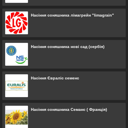
Насіння соняшника лімагрейн "limagrain"
Насіння соняшника нові сад (сербія)
Насіння Євраліс семенс
Насіння соняшника Семанс ( Франція)