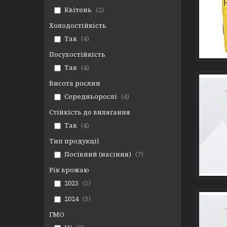
Квітень
2
Холодостійкість
Так
4
Посухостійкість
Так
4
Висота рослин
Середньорослі
4
Стійкість до вилягання
Так
4
Тип продукції
Посівний (насіння)
7
Рік врожаю
2025
5
2024
3
ГМО