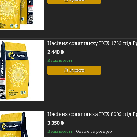
Насіння соняшнику НСХ 1752 під Г
2 440 ₴
В наявності
Купити
Насіння соняшника НСХ 8005 під Г
3 350 ₴
В наявності
Оптом і в роздріб