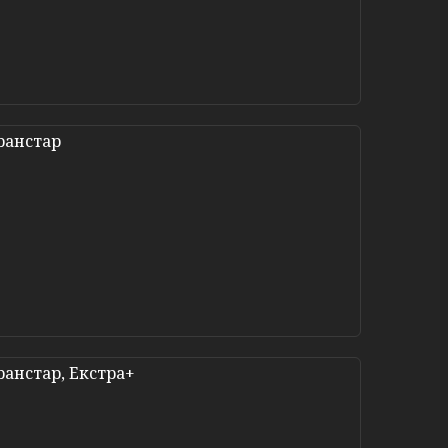
ранстар
ранстар, Екстра+