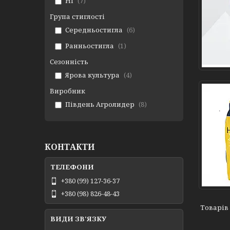
Ні
7
Група стиглості
Середньостигла
6
Ранньостигла
1
Сезонність
Ярова культура
4
Виробник
Південь Агролидер
8
КОНТАКТИ
+380 (99) 127-36-37
+380 (98) 826-48-43