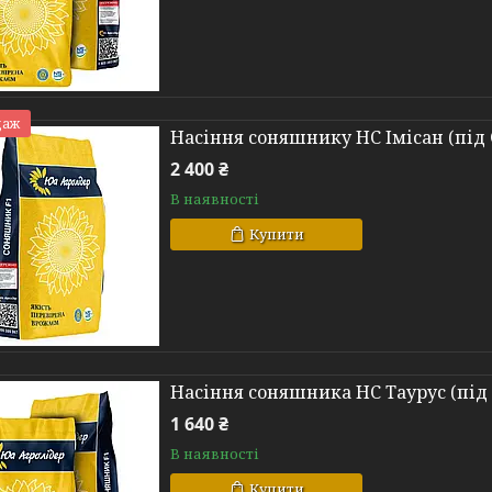
даж
Насіння соняшнику НС Імісан (під
2 400 ₴
В наявності
Купити
Насіння соняшника НС Таурус (під
1 640 ₴
В наявності
Купити