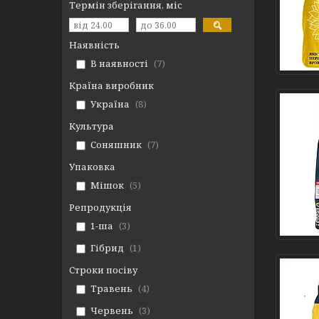
Термін зберігання, міс
Наявність
В наявності
7
Країна виробник
Україна
8
Культура
Соняшник
7
Упаковка
Мішок
5
Репродукція
1-ша
3
Гібрид
1
Строки посіву
Травень
4
Червень
3