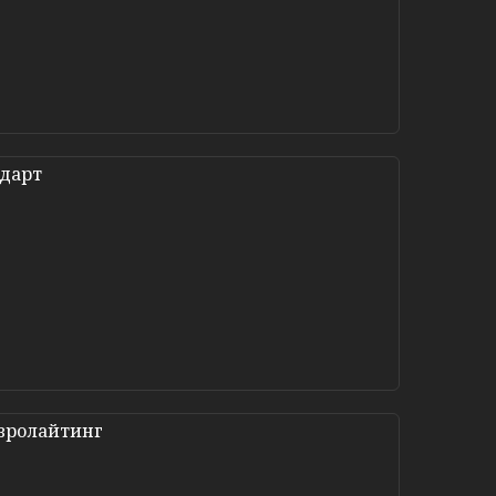
ндарт
Євролайтинг