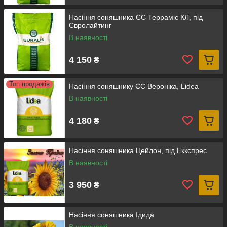
Насіння соняшника ЄС Терраміс КЛ, під
Євролайтинг
В наявності
4 150
₴
Топ продажів
Насіння соняшнику ЄС Вероніка, Lidea
В наявності
4 180
₴
Насіння соняшника Цейлон, під Еккспрес
В наявності
3 950
₴
Насіння соняшника Ідида