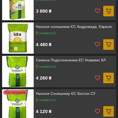
3 890
₴
Насіння соняшника ЄС Андромеда, Євраліс
В наявності
4 480
₴
Ceмeнa Пoдcoлнeчникa-EC Hoвамиc КЛ
В наявності
4 260
₴
Топ продажів
Насіння Соняшнику ЄС Бостон СУ
В наявності
4 120
₴