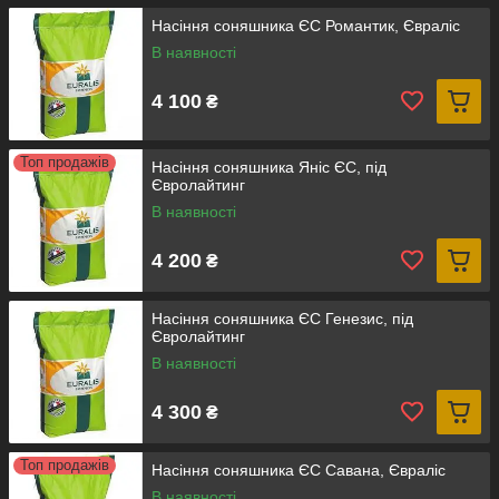
Насіння соняшника ЄС Романтик, Євраліс
В наявності
4 100
₴
Топ продажів
Насіння соняшника Яніс ЄС, під
Євролайтинг
В наявності
4 200
₴
Насіння соняшника ЄС Генезис, під
Євролайтинг
В наявності
4 300
₴
Топ продажів
Насіння соняшника ЄС Савана, Євраліс
В наявності