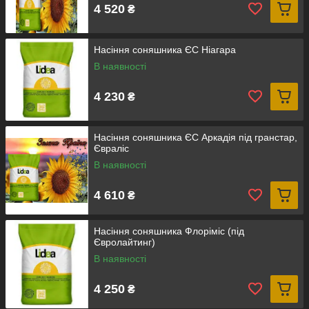
4 520
₴
Насіння соняшника ЄС Ніагара
В наявності
4 230
₴
Насіння соняшника ЄС Аркадія під гранстар,
Євраліс
В наявності
4 610
₴
Насіння соняшника Флоріміс (під
Євролайтинг)
В наявності
4 250
₴