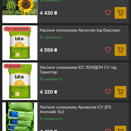
В наявності
4 430
₴
Топ продажів
Насіння соняшника Аргентик під Еккспрес
В наявності
4 559
₴
Новинка
Насіння соняшника ЄС ЛОНДОН СУ під
Гранстар
В наявності
4 320
₴
Насіння соняшнику Ароматик СУ (ES
Aromatik SU)
В наявності