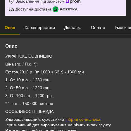
Замовлення під захистом
Доступна доставка
Опис
Характеристики
Доставка
Оплата
Умови п
Опис
УКРАЇНСКЕ СОВНИШКО
Ціна (гр. / П.о. *):
Екстра 2016 р. (m 1000 > 63 г) - 1300 грн.
1. От 10 п.о. - 1230 грн.
2. От 50 п.о. - 1220 грн.
3. От 100 п.о. - 1200 грн.
* 1 п.о. - 150 000 насіння
ОСОБЛИВОСТІ ГІБРИДА
Ультрашвидкісний, сухостійкий
гібрид соняшника
,
призначений для вирощування на різних типах ґрунту.
Рекомендований до поживних посіву.