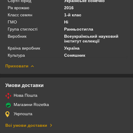
Сорт/Гібрид
Українське сонечко
Рік врожаю
2016
Класс семян
1-й клас
ГМО
Ні
Група стиглості
Ранньостигла
Виробник
Всеукраїнський науковий
інститут селекції
Країна виробник
Україна
Культура
Соняшник
Приховати
Умови доставки
Нова Пошта
Магазини Rozetka
Укрпошта
Всі умови доставки