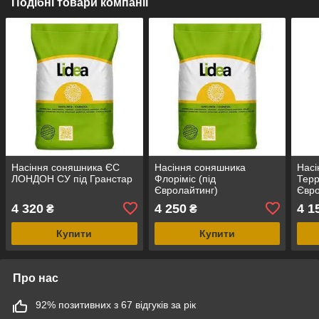
Подібні товари компанії
Насіння соняшника ЄС
Насіння соняшника
Насі
ЛОНДОН СУ під Гранстар
Флоріміс (під
Терр
Євролайтинг)
Євро
4 320
4 250
4 1
₴
₴
Купити
Купити
Про нас
92% позитивних з 67 відгуків за рік