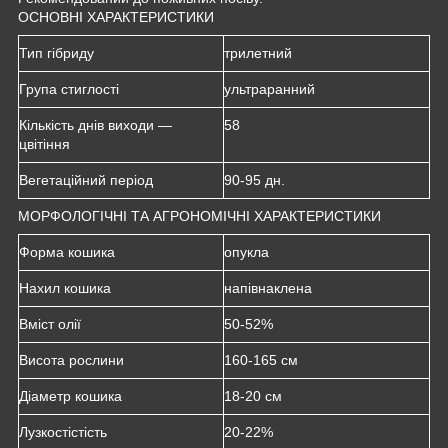
ОСНОВНІ ХАРАКТЕРИСТИКИ
Тип гібриду
трилетний
Група стиглості
ультраранний
Кількість днів виходи —
58
цвітіння
Вегетаційний період
90-95 дн.
МОРФОЛОГІЧНІ ТА АГРОНОМІЧНІ ХАРАКТЕРИСТИКИ
Форма кошика
опукла
Нахил кошика
напівнаклена
Вміст олії
50-52%
Висота рослини
160-165 см
Діаметр кошика
18-20 см
Лузкостістість
20-22%