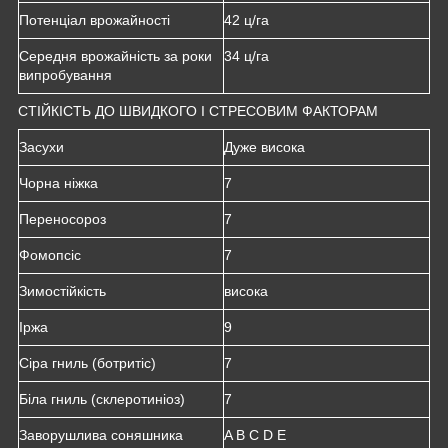
Потенціал врожайності
42 ц/га
Середня врожайність за роки
34 ц/га
випробування
СТІЙКІСТЬ ДО ШВИДКОГО І СТРЕСОВИМ ФАКТОРАМ
Засухи
Дуже висока
Чорна ніжка
7
Переносороз
7
Фомопсіс
7
Зимостійкість
висока
Іржа
9
Сіра гниль (ботритіс)
7
Біла гниль (склеротиніоз)
7
Заворушлива соняшника
A B C D E