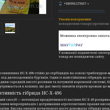
+380991273637
повернення товару протягом 
У компанії підключені електр
товар не покидаючи сайту.
соняшника НС-Х-496 стійкі до гербіцидів на основі трибенурон-
в від двопоздовжніх бур'янів. Один із найстійкіших гібридів д
вдяки середній висоті рослини та потужній кореневій системі, Н
утримається в кошику, що дає змогу знизити втрати врожаю до м
тивність гібрида НС-Х-496
й спосіб — потенціал продуктивності насіння НС-Х-49 розкриваєт
тання мікроприладів і дотримання агротехнічних правил висо
раїни. Висока енергія початкового росту допомагає гібриду шв