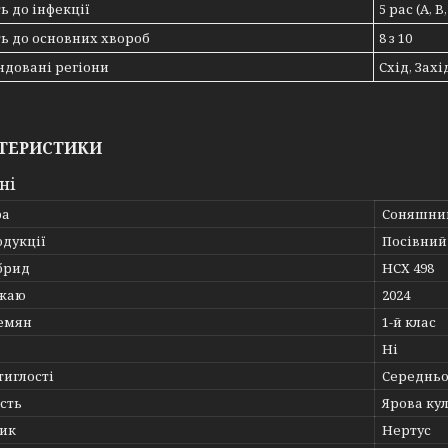
ть до інфекції
5 рас (A, B,
ть до основних хвороб
8 з 10
довані регіони
Схід, Зах
ТЕРИСТИКИ
ні
ра
Соняшни
одукції
Посівний 
брид
НСХ 498
ожаю
2024
семян
1-й клас
Ні
тиглості
Середньо
сть
Ярова ку
ик
Нертус