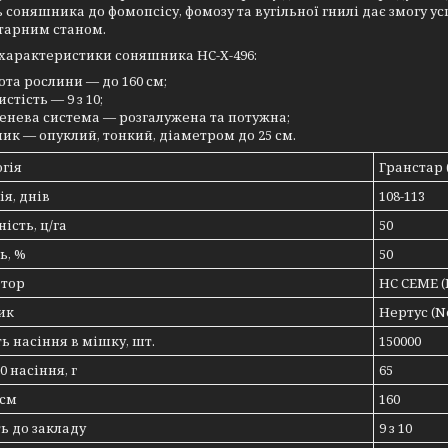
ь соняшника до фомопсісу, фомозу та вугільної гнилі дає змогу у
тарним станом.
характеристики соняшника НС-Х-496:
ота рослини — до 160 см;
стість — 9 з 10;
енева система — розгалужена та потужна;
ик — опуклий, тонкий, діаметром до 25 см.
гія
Гранстар 
ія, днів
108-113
ість, ц/га
50
ь, %
50
атор
НС СЕМЕ (
ик
Нертус (Ne
ть насіння в мішку, шт.
150000
0 насіння, г
65
 см
160
ть до закладу
9 з 10