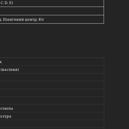
 C, D, E)
ід, Північний центр, Юг
к
(насіння)
стигла
льтура