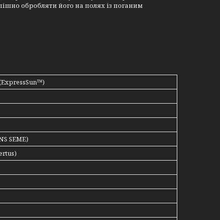
спішно обробляти його на полях із поганим
(ExpressSun™)
NS SEME)
rtus)