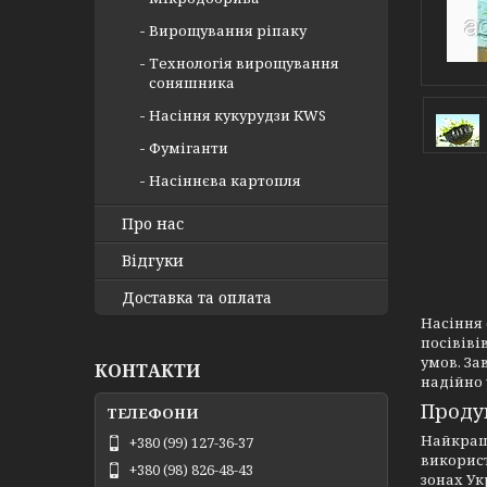
Вирощування ріпаку
Технологія вирощування
соняшника
Насіння кукурудзи KWS
Фуміганти
Насіннєва картопля
Про нас
Відгуки
Доставка та оплата
Насіння 
посівіві
умов. За
КОНТАКТИ
надійно 
Продук
Найкращи
+380 (99) 127-36-37
викорис
+380 (98) 826-48-43
зонах Ук