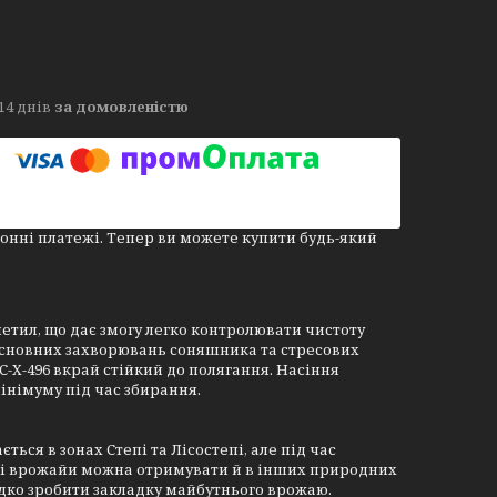
14 днів
за домовленістю
онні платежі. Тепер ви можете купити будь-який
метил, що дає змогу легко контролювати чистоту
о основних захворювань соняшника та стресових
С-Х-496 вкрай стійкий до полягання. Насіння
інімуму під час збирання.
ься в зонах Степі та Лісостепі, але під час
кі врожайи можна отримувати й в інших природних
идко зробити закладку майбутнього врожаю.