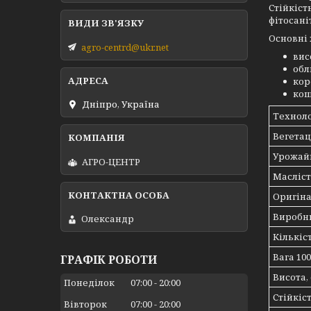
Стійкіст
фітосані
Основні 
agro-centrd@ukr.net
вис
обли
кор
кош
Дніпро, Україна
Техноло
Вегетац
Урожайн
АГРО-ЦЕНТР
Масліст
Оригін
Виробн
Олександр
Кількіс
Вага 100
ГРАФІК РОБОТИ
Висота,
Понеділок
07:00
20:00
Стійкіс
Вівторок
07:00
20:00