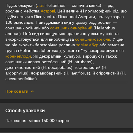
Підсолоджувач (
лат.
Helianthus — сонячна квітка) — рід
рослин сімейства
Астрові
. Цей великий і поліморфний рід, що
відбувається з Північної та Південної Америки, налічує зараз
108 різновидів. Найвідоміший вид у цьому роді рослин —
соняшник олійний або
соняшник однорічний
(Helianthus
annuus). Цей вид вирощується практично у всьому світі та
використовується для виробництва
соняшникової олії
. У цей
же рід входить багаторічна рослина
топінамбур
або земляна
груша (Helianthus tuberosus), у якого в їжу використовуються
коренеплоди
. Як декоративні культури, вирощують також
соняшники червоностебельний (Н. atrubens),
десятипелюстний (Н. decapetalus), гостролистий (Н.
argophyllus), яскравобарвний (Н. laetiflorus), й огіролистий (Н.
cuccumerifoliius)
Приховати
Спосіб упаковки
Паковання: мішок 150 000 зерен.