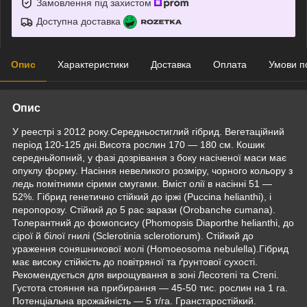
Замовлення під захистом
Доступна доставка
Опис
Характеристики
Доставка
Оплата
Умови п
Опис
У реестрі з 2012 року.Середньостиглий гібрид. Вегетаційний
період 120-125 дні.Висота рослин 170 — 180 см. Кошик
середньйопний, у фазі дозрівання з боку насіченої маси має
опуклу форму. Насіння невеликого розміру, чорного кольору з
ледь помітними сірими смугами. Вміст олії в насінні 51 —
52%. Гібрид генетично стійкий до іржі (Puccina helianthi), і
перопорозу. Стійкий до 5 рас зарази (Orobanche cumana).
Толерантний до фомопсису (Phomopsis Diaporthe helianthi, до
сірої й білої гнилі (Sclerotinia sclerotiorum). Стійкий до
ураження соняшникової молі (Homoeosoma nebulella).Гібрид
має високу стійкість до повітряної та ґрунтової сухості.
Рекомендується для вирощування в зоні Лесотепі та Степі.
Густота стояння на прибирання — 45-50 тис. рослин на 1 га.
Потенціальна врожайність — 5 т/га. Гранстаростійкий.