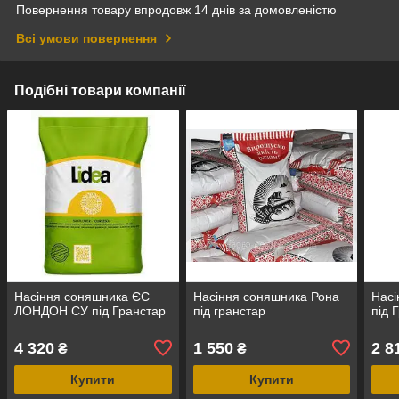
Повернення товару впродовж 14 днів за домовленістю
Всі умови повернення
Подібні товари компанії
Насіння соняшника ЄС
Насіння соняшника Рона
Насі
ЛОНДОН СУ під Гранстар
під гранстар
під 
4 320
1 550
2 8
₴
₴
Купити
Купити