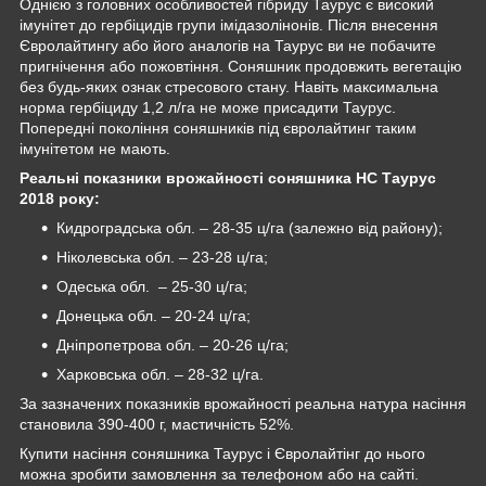
Однією з головних особливостей гібриду Таурус є високий
імунітет до гербіцидів групи імідазолінонів. Після внесення
Євролайтингу або його аналогів на Таурус ви не побачите
пригнічення або пожовтіння. Соняшник продовжить вегетацію
без будь-яких ознак стресового стану. Навіть максимальна
норма гербіциду 1,2 л/га не може присадити Таурус.
Попередні покоління соняшників під євролайтинг таким
імунітетом не мають.
Реальні показники врожайності соняшника НС Таурус
2018 року:
Кидроградська обл. – 28-35 ц/га (залежно від району);
Ніколевська обл. – 23-28 ц/га;
Одеська обл. – 25-30 ц/га;
Донецька обл. – 20-24 ц/га;
Дніпропетрова обл. – 20-26 ц/га;
Харковська обл. – 28-32 ц/га.
За зазначених показників врожайності реальна натура насіння
становила 390-400 г, мастичність 52%.
Купити насіння соняшника Таурус і Євролайтінг до нього
можна зробити замовлення за телефоном або на сайті.