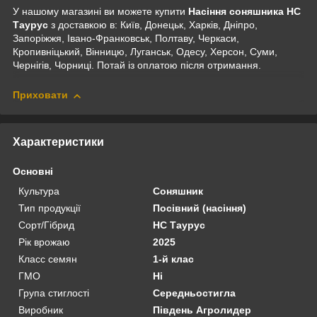
У нашому магазині ви можете купити
Насіння соняшника НС
Таурус
з доставкою в: Київ, Донецьк, Харків, Дніпро,
Запоріжжя, Івано-Франковськ, Полтаву, Черкаси,
Кропивніцький, Вінницю, Луганськ, Одесу, Херсон, Суми,
Чернігів, Чорниці. Потай із оплатою після отримання.
Приховати
Характеристики
Основні
Культура
Соняшник
Тип продукції
Посівний (насіння)
Сорт/Гібрид
НС Таурус
Рік врожаю
2025
Класс семян
1-й клас
ГМО
Ні
Група стиглості
Середньостигла
Виробник
Південь Агролидер