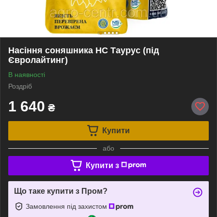
Насіння соняшника НС Таурус (під
Євролайтинг)
В наявності
Роздріб
1 640
₴
Купити
або
Купити з
Що таке купити з Пром?
Замовлення під захистом