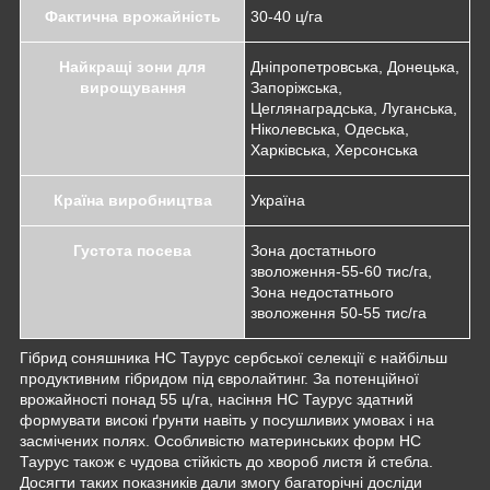
Фактична врожайність
30-40 ц/га
Найкращі зони для
Дніпропетровська, Донецька,
вирощування
Запоріжська,
Цеглянаградська, Луганська,
Ніколевська, Одеська,
Харківська, Херсонська
Країна виробництва
Україна
Густота посева
Зона достатнього
зволоження-55-60 тис/га,
Зона недостатнього
зволоження 50-55 тис/га
Гібрид соняшника НС Таурус сербської селекції є найбільш
продуктивним гібридом під євролайтинг. За потенційної
врожайності понад 55 ц/га, насіння НС Таурус здатний
формувати високі ґрунти навіть у посушливих умовах і на
засмічених полях. Особливістю материнських форм НС
Таурус також є чудова стійкість до хвороб листя й стебла.
Досягти таких показників дали змогу багаторічні досліди