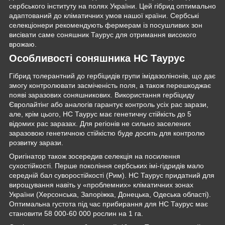
сербського інституту на полях України. Цей гібрид оптимально
адаптований до кліматичних умов нашої країни. Сербські
селекціонери рекомендують фермерам із посушливих зон
висівати саме соняшник Таурус для отримання високого
врожаю.
Особливості соняшника НС Таурус
Гібрид толерантний до гербіцидів групи імідазолінонів, що дає
змогу контролювати засміченість поля, а також перешкоджає
появі заразових соняшникових. Використання гербіциду
Євролайтінг або аналогів гарантує контроль усіх рас зарази,
але, крім цього, НС Таурус має генетичну стійкість до 5
відомих рас заразах. Для регіонів не сильно заселених
заразовою генетичною стійкістю буде досить для контролю
розвитку зарази.
Оригінатор також зосередив селекція на посилення
сухостійкості. Перше покоління сербських імі-гідридів мало
середній бал суворостійкості (Рим). НС Таурус придатний для
вирощування навіть у «проблемних» кліматичних зонах
України (Херсонська, Запоріжка, Донецька, Одеська області).
Оптимальна густота під час прибирання для НС Таурус має
становити 58 000-60 000 рослин на 1 га.