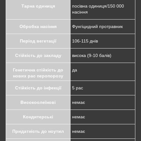
Тарна одиниця
посівна одиниця/150 000
насіння
Обробка насіння
Фунгіцидний протравник
Період вегетації
106-115 днів
Стійкість до закладу
висока (9-10 балів)
Генетична стійкість до
да
нових рас перопорозу
Стійкість до інфекції
5 рас
Високоолеїнові
немає
Кондитерські
немає
Придатність до ноутил
немає