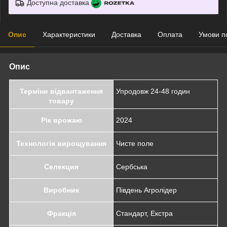
Доступна доставка
Опис
Характеристики
Доставка
Оплата
Умови п
Опис
Терміни відвантаження
Упродовж 24-48 годин
товару
Рік врожаю
2024
Технологія вирощування
Чисте поле
Селекция
Сербська
Виробник
Південь Агролідер
Фракція
Стандарт, Екстра