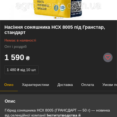
Насіння соняшника НСХ 8005 під Гранстар,
стандарт
Немає в наявності
Опт і роздріб
1 590
₴
1 480 ₴
від 10 шт.
Опис
Характеристики
Доставка
Оплата
Умови п
Опис
Гібрид соняшника НСХ 8005 (ГРАНСДАРТ — 50 г) — новинка
від селекційної компанії
Інститутводства й