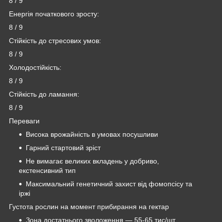
8 / 9
Енергія початкового зросту:
8 / 9
Стійкість до стресових умов:
8 / 9
Холодостійкість:
8 / 9
Стійкість до ламання:
8 / 9
Переваги
Висока врожайність в умовах посушливи
Гарний стартовий зріст
Не вимагає великих вкладень у добриво,
екстенсивний тип
Максимальний генетичний захист від фомопсісу та
іржі
Густота рослин на момент прибирання на гектар
Зона достатнього зволоження — 55-65 тис/шт.