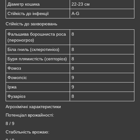
Діаметр кошика
22-23 см
Стійкість до інфекції
A-G
Стійкість до захворювань
Фальшива борошниста роса
8
(пероногроз)
Біла гниль (склеротиніоз)
8
Буря плямистість (септоріоз)
8
Фомоз
8
Фомопсіс
9
Іржа
9
Фузаріоз
8
Агрохімічні характеристики
Потенціал врожайності:
8 / 9
Стабільність врожаю: