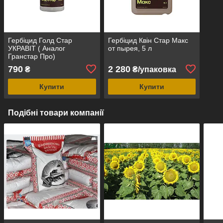
Гербіцид Голд Стар
Гербіцид Квін Стар Макс
УКРАВІТ ( Аналог
от пырея, 5 л
Гранстар Про)
790
2 280
₴
₴/упаковка
Купити
Купити
Подібні товари компанії