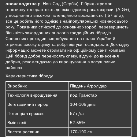
овочеводства
р. Нові Сад (Сербія). Гібрид отримав
генетичну толерантність до всіх відомих расах зарази (A-G+),
у поєднанні з високою потенційною врожайністю ( 57 ц/га),
все це робить його однією з найпопулярніших новинок цього
року. Показники стійкості до основних хвороб, перевершують
більшість закордонних аналогів традиційних гібридів.
Соняшник проходив випробування на полях України й
отримав високу оцінку та добрі відгуки господарств. Докладну
інформацію можете отримати на офіційному сайті компанії.
Цей гібрид добре переносять спеку, відгуки до внесення
добрив, рекомендуємо до вирощування в посушливих
районах.
Характеристики гібриду
Виробник
Південь Агролідер
Технологія вирощування
под Гранстар
Вегетаційний період
104-106 днів
Потенціал врожаю
57 ц/га
Вміст олії
52-55%
Висота рослини
170-190 см