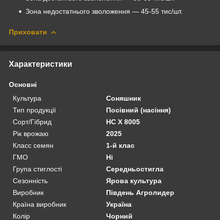
Зона недостатнього зволоження — 45-55 тис/шт.
Приховати
Характеристики
Основні
Культура
Соняшник
Тип продукції
Посівний (насіння)
Сорт/Гібрид
НС Х 8005
Рік врожаю
2025
Класс семян
1-й клас
ГМО
Ні
Група стиглості
Середньостигла
Сезонність
Ярова культура
Виробник
Південь Агролидер
Країна виробник
Україна
Колір
Чорний