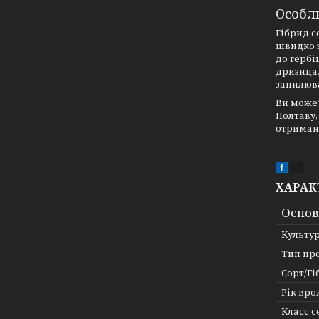
Особли
Гібрид с
швидко з
до гербі
дризица,
запилюва
Ви може
Полтаву,
отриман
ХАРАК
Основ
Культу
Тип пр
Сорт/Гі
Рік вр
Класс 