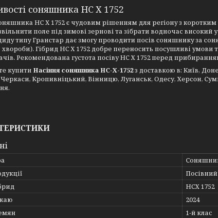
вості соняшника НС Х 1752
оняшника НС Х 1752 є чудовим рішенням для регіону з коротким 
вільнити поле під зимові зернові та зібрати водночас високий у
циду типу Гранстар дає змогу проводити посів соняшнику за со
 хвороби). Гібрид НС Х 1752 добре переносить посушливі умови 
чів. Рекомендована густота посіву НС Х 1752 перед прибиранням 5
те купити
Насіння соняшника НС-Х-1752
з доставкою в: Київ, Дон
 Черкаси, Кропивніцький, Вінницю, Луганськ, Одесу, Херсон, Суми
ня.
ТЕРИСТИКИ
ні
ра
Соняшни
одукції
Посівний 
брид
НСХ 1752
ожаю
2024
семян
1-й клас