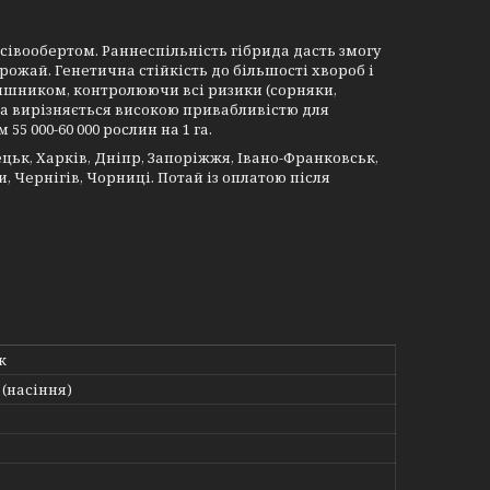
сівообертом. Раннеспільність гібрида дасть змогу
рожай. Генетична стійкість до більшості хвороб і
няшником, контролюючи всі ризики (сорняки,
та вирізняється високою привабливістю для
5 000-60 000 рослин на 1 га.
ецьк, Харків, Дніпр, Запоріжжя, Івано-Франковськ,
, Чернігів, Чорниці. Потай із оплатою після
к
(насіння)