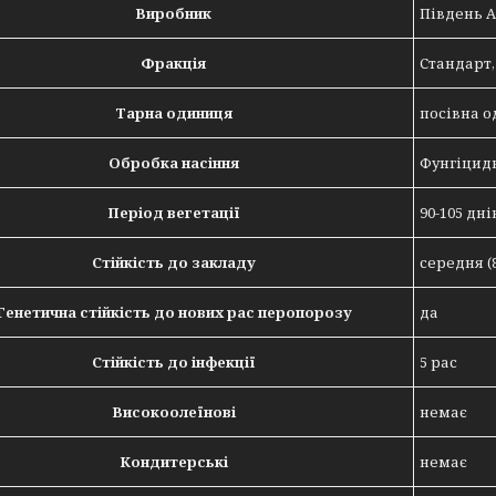
Виробник
Південь 
Фракція
Стандарт,
Тарна одиниця
посівна о
Обробка насіння
Фунгіцид
Період вегетації
90-105 дні
Стійкість до закладу
середня (8
Генетична стійкість до нових рас перопорозу
да
Стійкість до інфекції
5 рас
Високоолеїнові
немає
Кондитерські
немає