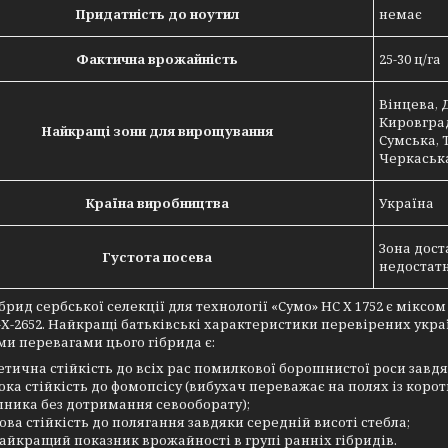
Придатність до ноутил
немає
Фактична врожайність
25-30 ц/га
Вінцева, 
Кировград
Найкращі зони для вирощування
Сумська, 
Черкаська
Країна виробництва
Україна
Зона дост
Густота посева
недостатн
брид сербської селекції для технології «Сумо» НС Х 1752 є міксо
С-Х-2652. Найкращі батьківські характеристики перевірених укра
и перевагами цього гібрида є:
етична стійкість до всіх рас помилкової борошнистої роси завдяк
ока стійкість до фомопсісу (вибухач переважає на полях із корот
ника без дотримання севооборату);
ова стійкість до полягання завдяки середній висоті стебла;
айкращий показник врожайності в групі ранніх гібридів.