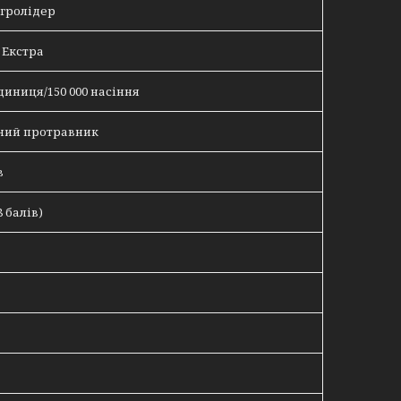
Агролідер
 Екстра
диниця/150 000 насіння
ний протравник
в
 балів)