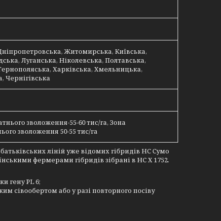
Дніпропетровська, Житомирська, Київська,
ська, Луганська, Ніколевська, Полтавська,
Тернополяська, Харківська, Хмельницька,
, Чернігівська
атнього зволоження-55-60 тис/га, Зона
ього зволоження 50-55 тис/га
м батьківських ліній уже відомих гібридів НС Сумо
їнськими фермерами гібридів зібрані в НС Х 1752.
и гену PL 6;
ким сівообертом або у разі повторного посіву