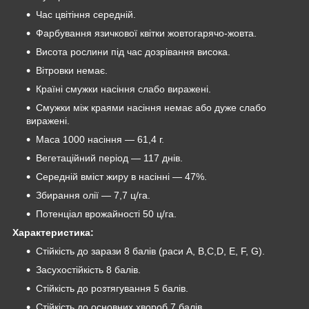
Час цвітіння середній.
Фарбування язичкової квітки жовтогарячо-жовта.
Висота рослини під час дозрівання висока.
Вітровки немає.
Країні смужки насіння слабо виражені.
Смужки між краями насіння немає або дуже слабо
виражені.
Маса 1000 насіння — 61,4 г.
Вегетаційний період — 117 днів.
Середній вміст жиру в насінні — 47%.
Збирання олії — 7,7 ц/га.
Потенціал врожайності 50 ц/га.
Характеристика:
Стійкість до зарази 8 балів (раси A, B,C,D, E, F, G).
Засухостійкість 8 балів.
Стійкість до розтягування 5 балів.
Стійкість до основних хвороб 7 балів.