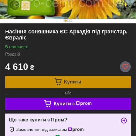
Насіння соняшника ЄС Аркадія під гранстар,
Євраліс
В наявності
Роздріб
4 610
₴
Купити
або
Купити з
Що таке купити з Пром?
Замовлення під захистом