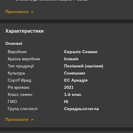
Приховати
Характеристики
Основні
Виробник
Євраліс Семанс
Країна виробник
Іспанія
Тип продукції
Посівний (насіння)
Культура
Соняшник
Сорт/Гібрид
ЄС Аркадія
Рік врожаю
2021
Класс семян
1-й клас
ГМО
Ні
Група стиглості
Середньостигла
Приховати