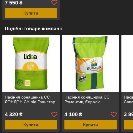
7 550
₴
Купити
Подібні товари компанії
Насіння соняшника ЄС
Насіння соняшника ЄС
Насі
ЛОНДОН СУ під Гранстар
Романтик, Євраліс
Сава
4 320
4 100
3 8
₴
₴
Купити
Купити