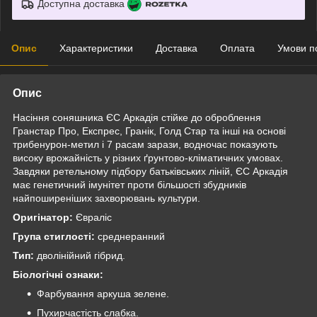
Доступна доставка
Опис
Характеристики
Доставка
Оплата
Умови п
Опис
Насіння соняшника ЄС Аркадія стійке до оброблення
Гранстар Про, Експрес, Гранік, Голд Стар та інші на основі
трибенурон-метил і 7 расам зарази, водночас показують
високу врожайність у різних ґрунтово-кліматичних умовах.
Завдяки ретельному підбору батьківських ліній, ЄС Аркадія
має генетичний імунітет проти більшості збудників
найпоширеніших захворювань культури.
Оригінатор:
Євраліс
Група стиглості:
среднеранний
Тип:
дволінійний гібрид.
Біологічні ознаки:
Фарбування аркуша зелене.
Пухирчастість слабка.