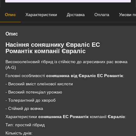
Опис
Характеристики
Доставка
Оплата
Умови п
Опис
Насіння соняшнику Євраліс ЕС
Романтік
компанії
Євраліс
Високоолеїновий гібрид із стійкістю до агресивних рас вовчка
(A-G)
Головні особливості
соняшника від Євраліс ЕС Романтік
:
- Високий вміст олеїнової кислоти
- Високий потенціал урожаю
- Толерантний до хвороб
- Стійкий до вовчка
Характеристики
соняшника ЕС Романтік
компанії
Євраліс
:
Тип: простий гібрид
Кількість днів: