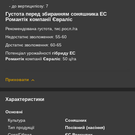
- до вертициліозу: 7
Густота перед збиранням
соняшника ЕС
Романтік
компанії
Євраліс
Рекомендована густота, тис.росл./га
Недостатнє зволоження: 55-60
Достатнє зволоження: 60-65
Потенціал урожайності
гібриду
ЕС
Романтік
компанії
Євраліс
: 50 ц/га
Приховати
Характеристики
Основні
Культура
Соняшник
Тип продукції
Посівний (насіння)
Сорт/Гібрид
ЄС Романтик