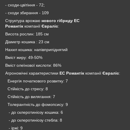
- сходи-цвітіння - 72;
- сходи збирання - 109
Структура врожаю
нового
гібриду ЕС
Романтік
компанії
Євраліс
:
Висота рослин: 185 см
Діаметр кошика : 23 см
Нахил кошика: напівприпіднятий
Вміст жиру: 49-50%
Вміст олеїнової кислоти: 86%
Агрономічні характеристики
ЕС Романтік
компанії
Євраліс
:
Енергія початкового розвитку: 7
Стійкість до стресу: 8
Стійкість до вилягання: 7
Толерантність до фомопсису: 9
- до склеротиніозу кошика: 6
- до склеротиніозу стебла: 8
- іржі: 9