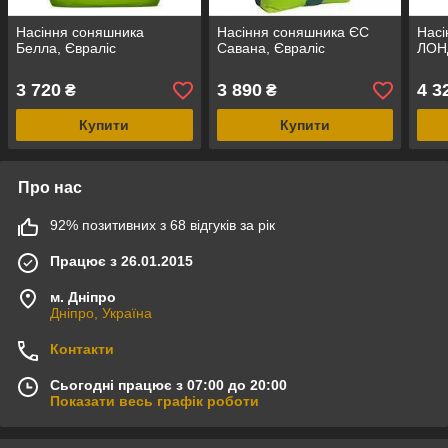
Насіння соняшника
Насіння соняшника ЄС
Насі
Белла, Євраліс
Савана, Євраліс
ЛОН
3 720
3 890
4 3
₴
₴
Купити
Купити
Про нас
92% позитивних з 68 відгуків за рік
Працює з 26.01.2015
м. Дніпро
Дніпро, Україна
Контакти
Сьогодні працює з 07:00 до 20:00
Показати весь графік роботи