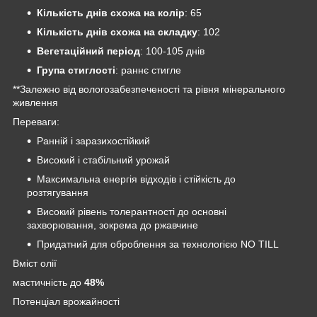
Кількість днів схожа на колір
: 65
Кількість днів схожа на складку
: 102
Вегетаційний період
: 100-105 днів
Група стиглості
: раннє стигле
**Залежно від вологозабезпеченості та рівня мінерального
живлення
Переваги:
Ранній і заразихостійкий
Високий і стабільний урожай
Максимальна енергія відходів і стійкість до
розтягування
Високий рівень толерантності до основні
захворювання, зокрема до ржавчине
Придатний для оброблення за технологією NO TILL
Вміст олії
мастичність до
48%
Потенціал врожайності