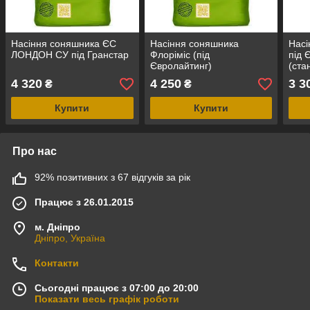
Насіння соняшника ЄС
Насіння соняшника
Насі
ЛОНДОН СУ під Гранстар
Флоріміс (під
під 
Євролайтинг)
(ста
4 320
4 250
3 3
₴
₴
Купити
Купити
Про нас
92% позитивних з 67 відгуків за рік
Працює з 26.01.2015
м. Дніпро
Дніпро, Україна
Контакти
Сьогодні працює з 07:00 до 20:00
Показати весь графік роботи