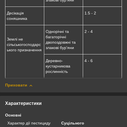
злакові бур'яни
Десікація
1.5 - 2
соняшника
Однорічні та
2 - 4
багаторічні
Землі не
двопоздовжні та
сільськогосподарс
злакові бур'яни
ького призначення
Деревно-
4 - 6
кустарникова
рослинність
Приховати
Характеристики
Основні
Характер дії пестициду
Суцільного