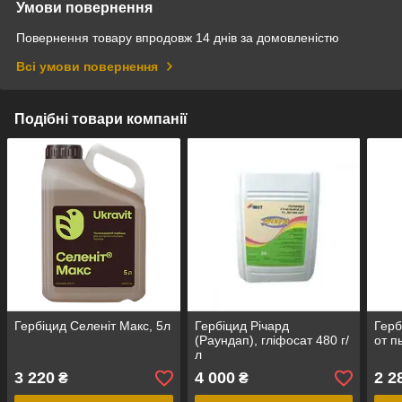
Умови повернення
Повернення товару впродовж 14 днів за домовленістю
Всі умови повернення
Подібні товари компанії
Гербіцид Селеніт Макс, 5л
Гербіцид Річард
Герб
(Раундап), гліфосат 480 г/
от п
л
3 220
4 000
2 2
₴
₴