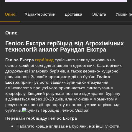
Опис
Характеристики
Доставка
Оплата
Умови п
Опис
Геліос Екстра гербіцид від Агрохімічних
технологій аналог Раундап Екстра
Геліос Екстра
гербіцид
суцільного впливу речовина на
основі калійної солі для знищення однорічних, багаторічних
дводольних і злакових бур'янів, а також деревно- кущарної
рослинності. За своїм принципом дії на бур'ян
Геліос
Екстра
пригнічує його, завдяки зупинці синтезування
амінокислот у процесі чого припиняється синтезування
хлорофілу. Кінцевий результат повного відмирання бур'яну
відбувається через 10-20 днів, але ключовим моментом у
результативності дії препарату є погодні умови та різновид
бур'янів.
Переваги гербіциду Геліос Екстра
Набагато краще впливає на бур'яни, ніж інші гліфоти.