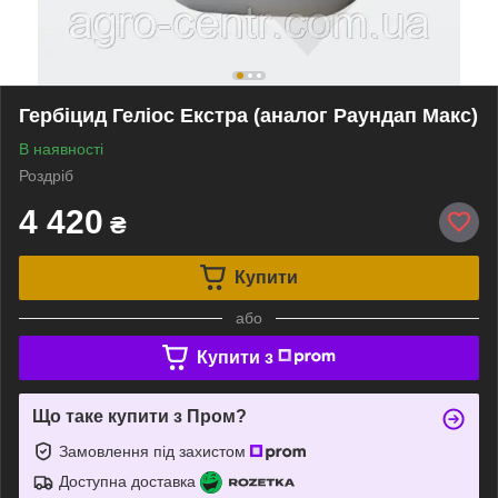
Гербіцид Геліос Екстра (аналог Раундап Макс)
В наявності
Роздріб
4 420
₴
Купити
або
Купити з
Що таке купити з Пром?
Замовлення під захистом
Доступна доставка