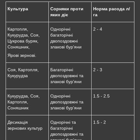
Культура
Сорняки проти
Норма расода л/
яких діє
га
Картопля,
Однорічні
2 - 4
Кукурудза, Соя,
багаторічні
Цукрова буряк,
двопоздовжні
Соняшник,
злакові бур'яни
Ярові зернові.
Соя, Картопля,
Багаторічні
2 - 3
Кукурудза
двопоздовжні та
злакові бур'яни
Кукурудза, Соя,
Однорічні
1.5 - 2.5
Картопля,
двопоздовжні та
Соняшник
злакові бур'яни
Десикація
Однорічні та
1.5 - 2
зернових культур
багаторічні
двопоздовжні та