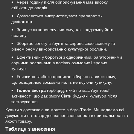
Через годину після обприскування має високу
стійкість до опадів.
Дозволяється використовувати препарат як
дезікантер.
Знищує як кореневу систему, так і надземну його
частину.
Зберігає вологу в ґрунті та сприяє своєчасному та
рівномірному використанню культурної рослини.
Ефективний у боротьбі з однорічними, багаторічними
сорними рослинами в посівах озимових і ярових
культур.
Речовина глибоко проникає в бур'ян завдяки тому,
що розщеплює восковий наліт, не псуючи кутикулу.
Геліос Екстра
гербіцид, який не має ґрунтової
активності, що дає змогу Сіяти будь-які культури після
застосування.
Купити з доставкою ви можете в Agro-Trade. Ми надаємо всі
документи на товар для вашої впевненості в оригінальності та
якості товару.
Таблиця з внесення