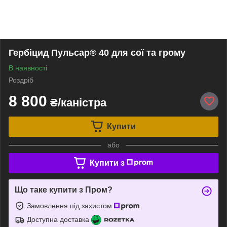
Гербіцид Пульсар® 40 для сої та грому
В наявності
Роздріб
8 800
₴/каністра
Купити
або
Купити з
Що таке купити з Пром?
Замовлення під захистом
Доступна доставка