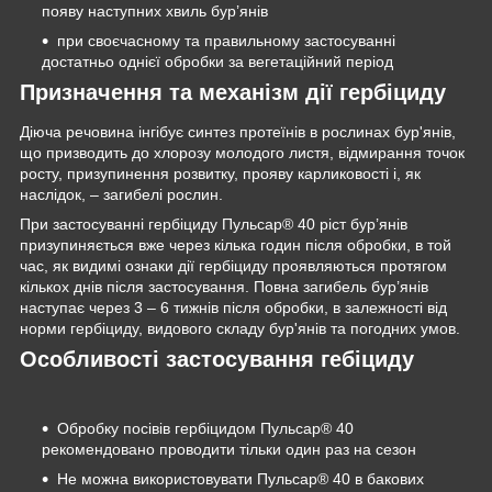
появу наступних хвиль бур’янів
при своєчасному та правильному застосуванні
достатньо однієї обробки за вегетаційний період
Призначення та механізм дії гербіциду
Діюча речовина інгібує синтез протеїнів в рослинах бур'янів,
що призводить до хлорозу молодого листя, відмирання точок
росту, призупинення розвитку, прояву карликовості і, як
наслідок, – загибелі рослин.
При застосуванні гербіциду Пульсар® 40 ріст бур’янів
призупиняється вже через кілька годин після обробки, в той
час, як видимі ознаки дії гербіциду проявляються протягом
кількох днів після застосування. Повна загибель бур’янів
наступає через 3 – 6 тижнів після обробки, в залежності від
норми гербіциду, видового складу бур'янів та погодних умов.
Особливості застосування гебіциду
Обробку посівів гербіцидом Пульсар® 40
рекомендовано проводити тільки один раз на сезон
Не можна використовувати Пульсар® 40 в бакових