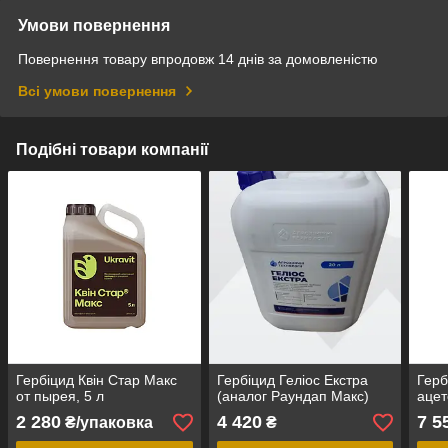
Умови повернення
Повернення товару впродовж 14 днів за домовленістю
Всі умови повернення
Подібні товари компанії
Гербіцид Квін Стар Макс
Гербіцид Геліос Екстра
Герб
от пырея, 5 л
(аналог Раундап Макс)
ацет
2 280
4 420
7 5
₴/упаковка
₴