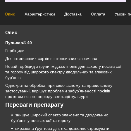
Опис
Характеристики
Доставка
Оплата
Умови п
Опис
Пульсар
®
40
Гербіциди
Для інтенсивних сортів в інтенсивних сівозмінах
Новий гербіцид з групи імідазолінонів для захисту посівів сої
та гороху від широкого спектру дводольних та злакових
бур’янів.
Однократна обробка, при своєчасному та правильному
застосуванні, вирішує проблеми забур’яненості посівів
протягом всього періоду вегетації культури.
Переваги препарату
знищує широкий спектр злакових та дводольних
бур’янів у посівах сої та гороху
виражена ґрунтова дія, яка дозволяє стримувати