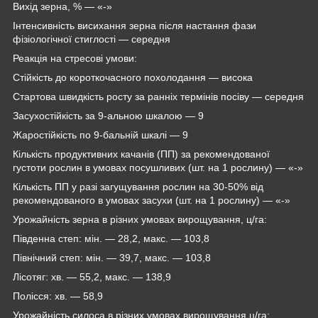
Вихід зерна, % — «-»
Інтенсивність висихання зерна після настання фази
фізіологічної стиглості — середня
Реакція на стресові умови:
Стійкість до короткочасного похолодання — висока
Стартова швидкість росту за ранніх термінів посіву — середня
Засухостійкість за 9-альною шкалою — 9
Жаростійкість по 9-бальній шкалі — 9
Кількість продуктивних качанів (ПП) за рекомендованої
густоти рослин в умовах посушливих (шт. на 1 рослину) — «-»
Кількість ПП у разі загущування рослин на 30-50% від
рекомендованого в умовах засухи (шт. на 1 рослину) — «-»
Урожайність зерна в різних умовах вирощування, ц/га:
Південна степ: мін. ― 28,2, макс. ― 103,8
Північний степ: мін. ― 39,7, макс. ― 103,8
Лісотяг: хв. ― 55,2, макс. ― 138,9
Полісся: хв. ― 58,9
Урожайність силоса в різних умовах вирощування ц/га: