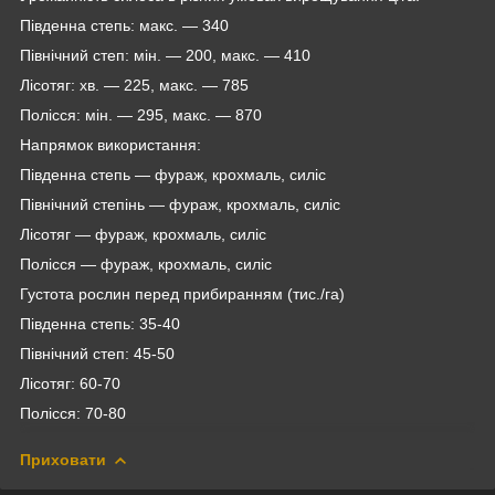
Південна степь: макс. ― 340
Північний степ: мін. ― 200, макс. ― 410
Лісотяг: хв. ― 225, макс. ― 785
Полісся: мін. ― 295, макс. ― 870
Напрямок використання:
Південна степь — фураж, крохмаль, силіс
Північний степінь — фураж, крохмаль, силіс
Лісотяг — фураж, крохмаль, силіс
Полісся — фураж, крохмаль, силіс
Густота рослин перед прибиранням (тис./га)
Південна степь: 35-40
Північний степ: 45-50
Лісотяг: 60-70
Полісся: 70-80
Приховати