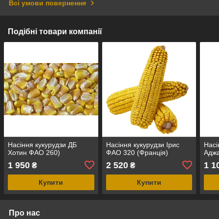
Всі умови повернення
Подібні товари компанії
Насіння кукурудзи ДБ
Насіння кукурудзи Ірис
Насі
Хотин ФАО 260)
ФАО 320 (Франція)
Адж
1 950
2 520
1 1
₴
₴
Купити
Купити
Про нас