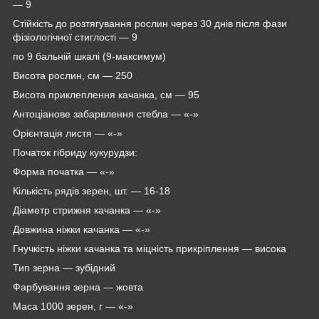
— 9
Стійкість до розтягування рослин через 30 днів після фази
фізіологічної стиглості — 9
по 9 бальній шкалі (9-максимум)
Висота рослин, см — 250
Висота приклеплення качанка, см — 95
Антоціанове забарвлення стебла — «-»
Орієнтація листя — «-»
Початок гібриду кукурудзи:
Форма початка ― «-»
Кількість рядів зерен, шт. ― 16-18
Діаметр стрижня качанка — «-»
Довжина ніжки качанка — «-»
Гнучкість ніжки качанка та міцність прикріплення — висока
Тип зерна — зубідний
Фарбування зерна — жовта
Маса 1000 зерен, г — «-»