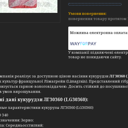
повернення товару протягом 
У компанії підключені електр
товар не покидаючи сайту.
панія реалізує за доступною ціною насіння кукурудзи
ЛГ30360 
 культур французької Лімагрейн (Limagrain). Представлений гіб
изується гарною вологовіддачею. Досить стійкий до посушливої
в умов вирощування.
ні дані кукурудзи ЛГ30360 (LG30360):
 340
значення: Зерно;
па: Середньосстиглий;