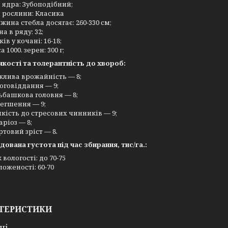
 ядра: Зубоподібний;
 рослини: Класика
жина стебла досягає: 260-330 см;
на в ряду: 32;
ів у кочані: 16-18;
 1000. зерен: 300 г;
якості та толерантність до хвороб:
лива врожайність — 8;
оговіддання — 9;
ьбашкова головня — 8;
егшення — 9;
йкість до стресових чинників — 9;
аріоз — 8;
ртовий зріст — 8.
ована густота під час збирання, тис/га.:
 вологості: до 70-75
ложеності: 60-70
ТЕРИСТИКИ
ні