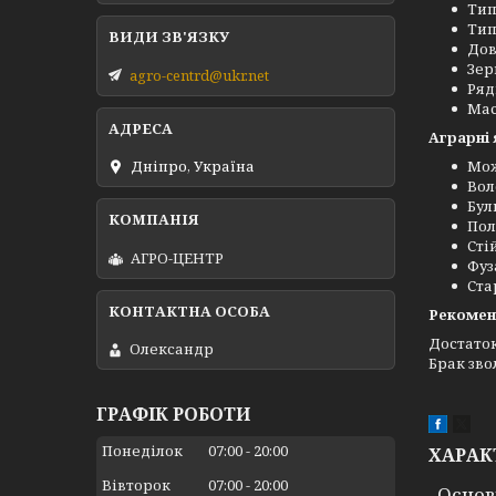
Тип
Тип
Дов
Зер
agro-centrd@ukr.net
Рядк
Маса
Аграрні 
Мож
Дніпро, Україна
Вол
Бул
Пол
Сті
АГРО-ЦЕНТР
Фуз
Ста
Рекоменд
Достаток
Олександр
Брак зво
ГРАФІК РОБОТИ
Понеділок
07:00
20:00
ХАРАК
Вівторок
07:00
20:00
Основ