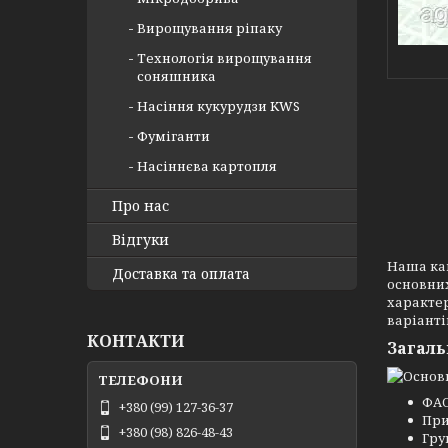
Вирощування ріпаку
Технологія вирощування
соняшника
Насіння кукурудзи KWS
Фуміганти
Насіннєва картопля
Про нас
Відгуки
Наша кам
Доставка та оплата
основних
характер
варіанті
КОНТАКТИ
Загаль
ФАО
+380 (99) 127-36-37
При
+380 (98) 826-48-43
Гру