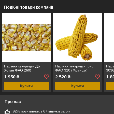
Подібні товари компанії
Насіння кукурудзи ДБ
Насіння кукурудзи Ірис
Насі
Хотин ФАО 260)
ФАО 320 (Франція)
3036
1 950
2 520
1 8
₴
₴
Купити
Купити
Про нас
92% позитивних з 67 відгуків за рік