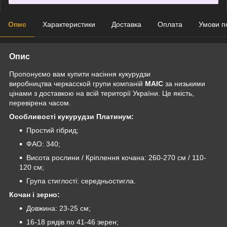
Опис
Характеристики
Доставка
Оплата
Умови п
Опис
Пропонуємо вам купити насіння кукурудзи
виробництва
черкасской
групи компаній
МАІС
за низькими
цінами з доставкою на всій території України. Це якість,
перевірена часом.
Особливості кукурудзи Платинум:
Простий гібрид;
ФАО: 340;
Висота рослини / Кріплення кочана: 260-270 см / 110-
120 см;
Група стиглості: середньостигла.
Кочан і зерно:
Довжина: 23-25 см;
16-18 рядів по 41-46 зерен;