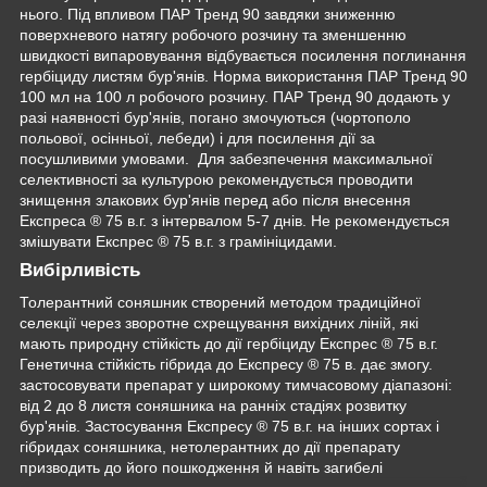
нього. Під впливом ПАР Тренд 90 завдяки зниженню
поверхневого натягу робочого розчину та зменшенню
швидкості випаровування відбувається посилення поглинання
гербіциду листям бур'янів. Норма використання ПАР Тренд 90
100 мл на 100 л робочого розчину. ПАР Тренд 90 додають у
разі наявності бур'янів, погано змочуються (чортополо
польової, осінньої, лебеди) і для посилення дії за
посушливими умовами. Для забезпечення максимальної
селективності за культурою рекомендується проводити
знищення злакових бур'янів перед або після внесення
Експреса ® 75 в.г. з інтервалом 5-7 днів. Не рекомендується
змішувати Експрес ® 75 в.г. з грамініцидами.
Вибірливість
Толерантний соняшник створений методом традиційної
селекції через зворотне схрещування вихідних ліній, які
мають природну стійкість до дії гербіциду Експрес ® 75 в.г.
Генетична стійкість гібрида до Експресу ® 75 в. дає змогу.
застосовувати препарат у широкому тимчасовому діапазоні:
від 2 до 8 листя соняшника на ранніх стадіях розвитку
бур'янів. Застосування Експресу ® 75 в.г. на інших сортах і
гібридах соняшника, нетолерантних до дії препарату
призводить до його пошкодження й навіть загибелі