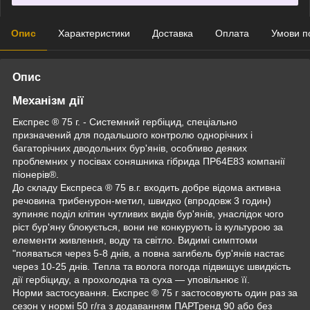
Опис
Характеристики
Доставка
Оплата
Умови п
Опис
Механізм дії
Експрес ® 75 г. - Системний гербіцид, спеціально
призначений для подальшого контролю однорічних і
багаторічних дводольних бур'янів, особливо деяких
проблемних у посівах соняшника гібрида ПР64E83 компанії
піонерів®.
До складу Експреса ® 75 в.г. входить добре відома активна
речовина трибенурон-метил, швидко (впродовж 3 годин)
зупиняє поділ клітин чутливих видів бур'янів, унаслідок чого
ріст бур'яну блокується, вони не конкурують із культурою за
елементи живлення, воду та світло. Видимі симптоми
"появаться через 5-8 днів, а повна загибель бур'янів настає
через 10-25 днів. Тепла та волога погода підвищує швидкість
дії гербіциду, а прохолодна та суха — уповільнює її.
Норми застосування. Експрес ® 75 г застосовують один раз за
сезон у нормі 50 г/га з додаванням ПАРТренд 90 або без