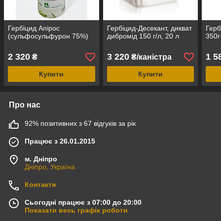
Гербіцид Апірос
Гербіцид-Десекант, дикват
Герб
(сульфосульфурон 75%)
дибромід 150 г/л, 20 л
350г
2 320
3 220
1 5
₴
₴/каністра
Купити
Купити
Про нас
92% позитивних з 67 відгуків за рік
Працює з 26.01.2015
м. Дніпро
Дніпро, Україна
Контакти
Сьогодні працює з 07:00 до 20:00
Показати весь графік роботи