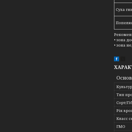
Суха гн
Попеляс
Рекоменд
• зона до
• зона не
ХАРАК
Основ
Культу
Тип пр
Сорт/Гі
Рік вр
Класс 
ГМО