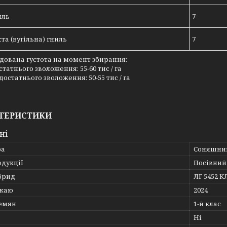
иль
7
та (вугільна) гниль
7
ована густота на момент збирання:
статнього зволоження: 55-60 тис / га
достатнього зволоження: 50-55 тис / га
ТЕРИСТИКИ
ні
ра
Соняшни
одукції
Посівний 
брид
ЛГ 5452 К
ожаю
2024
семян
1-й клас
Ні