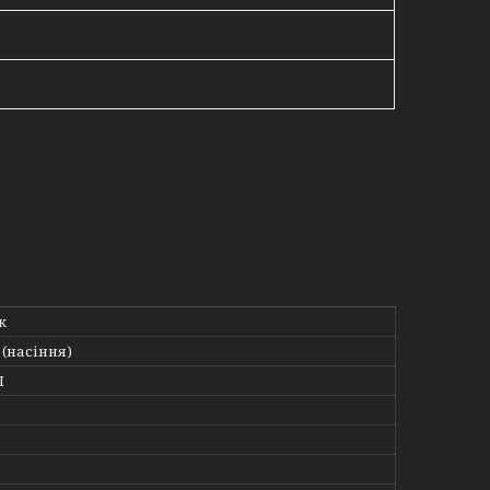
к
(насіння)
Л