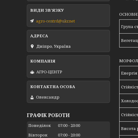
ОСНОВН
agro-centrd@ukr.net
Група с
Вегетац
Дніпро, Україна
МОРФОЛО
АГРО-ЦЕНТР
Енергія
Стійкіс
Олександр
Холодос
Стійкіс
ГРАФІК РОБОТИ
Понеділок
07:00
20:00
Висота 
Вівторок
07:00
20:00