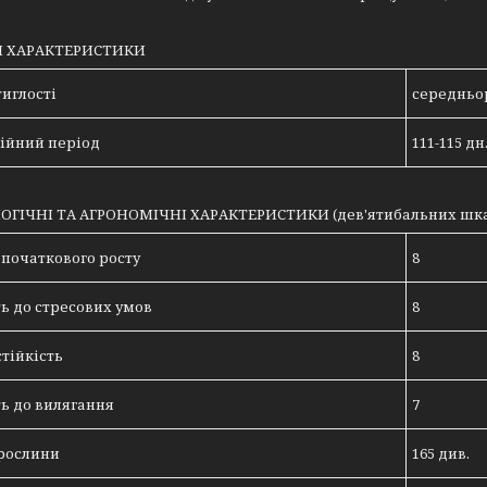
І ХАРАКТЕРИСТИКИ
тиглості
середньо
ійний період
111-115 дн
ГІЧНІ ТА АГРОНОМІЧНІ ХАРАКТЕРИСТИКИ (дев'ятибальних шк
 початкового росту
8
ть до стресових умов
8
тійкість
8
ть до вилягання
7
рослини
165 див.