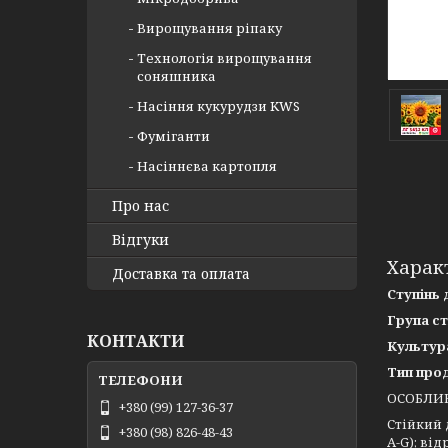
Вирощування ріпаку
Технологія вирощування
соняшника
Насіння кукурудзи KWS
Фуміганти
Насіннєва картопля
Про нас
Відгуки
Харак
Доставка та оплата
Ступінь 
Група ст
КОНТАКТИ
Культур
Тип про
ОСОБЛИВ
+380 (99) 127-36-37
Стійкий 
+380 (98) 826-48-43
A-G); ві