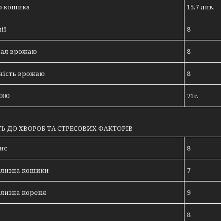
р кошика
15,7 див.
ії
8
іал врожаю
8
ність врожаю
8
000
71г.
ТЬ ДО ХВОРОБ ТА СТРЕСОВИХ ФАКТОРІВ
ис
8
илизна кошики
7
илизна кореня
9
8