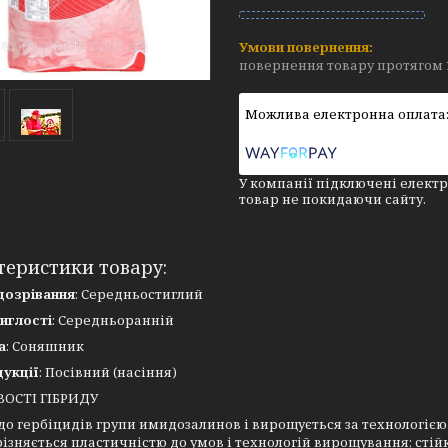
повернення товару протягом 
У компанії підключені електр
товар не покидаючи сайту.
теристики товару:
дозрівання
: Середньостиглий
иглості
: Середньоранній
а
: Соняшник
дукції
: Посівний (насіння)
ОСТІ ГІБРИДУ
до гербіцидів групи имидозалинов і вирощується за технологією 
дрізняється пластичністю до умов і технологій вирощування; сті