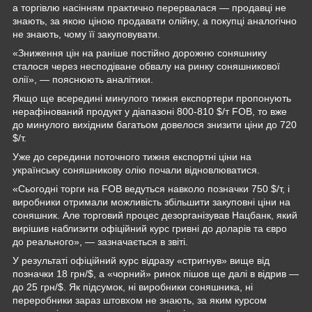
а торгівлю насінням практично перервалася — продавці не
знають, за якою ціною продавати олійну, а покупці аналогічно
не знають, чому її закуповувати.
«Зниження цін на раніше постійно дорожню соняшнику
сталося через несподіване обвалу на ринку соняшникової
олії», — пояснюють аналітики.
Якщо ще всередині минулого тижня експортери пропонують
нерафінований продукт у діапазоні 800-810 $/т FOB, то вже
до минулого вихідним багатьом довелося знизити ціни до 720
$/т.
Уже до середини поточного тижня експортні ціни на
українську соняшникову олію почали відновлюватися.
«Сьогодні торги на FOB ведуться навколо позначки 750 $/т, і
виробники отримали можливість збільшити закуповні ціни на
соняшник. Але торговий процес дезорганізував Нацбанк, який
вирішив наблизити офіційний курс гривні до доларів та євро
до реального», — зазначається в звіті.
У результаті офіційний курс відразу «стригнув» вище від
позначки 18 грн/$, а «чорний» ринок пішов ще далі в відрив —
до 25 грн/$. Як підсумок, ні виробники соняшника, ні
переробники зараз штовхом не знають, за яким курсом