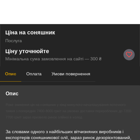
Ціна на соняшник
Послуга
Ціну уточнюйте
Мінімальна сума замовлення на сайті — 300 ₴
Опис
Оплата
Умови повернення
Опис
Різке зниження цін на соняшник у кінці минулого-началошування поточного
тижня з попередніх 7400-8000 грн/т на умовах доставки перероблених до 7200-
7700 грн/т зараз призвело ринок олійної в холод.
За словами одного з найбільших вітчизняних виробників і
експортерів соняшникової олії, зараз ринок дезорієнтований,