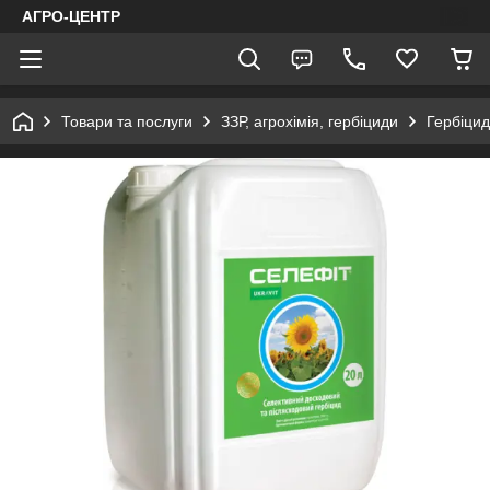
АГРО-ЦЕНТР
Товари та послуги
ЗЗР, агрохімія, гербіциди
Гербіцид