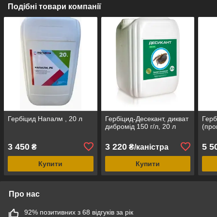
Подібні товари компанії
Гербіцид Напалм , 20 л
Гербіцид-Десекант, дикват
Герб
дибромід 150 г/л, 20 л
(про
3 450
3 220
5 5
₴
₴/каністра
Купити
Купити
Про нас
92% позитивних з 68 відгуків за рік