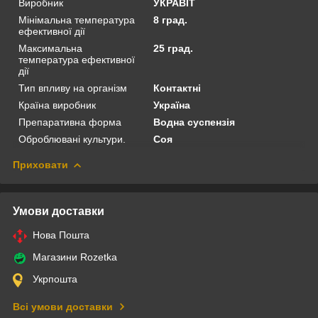
Виробник
УКРАВІТ
Мінімальна температура
8 град.
ефективної дії
Максимальна
25 град.
температура ефективної
дії
Тип впливу на організм
Контактні
Країна виробник
Україна
Препаративна форма
Водна суспензія
Оброблювані культури.
Соя
Приховати
Умови доставки
Нова Пошта
Магазини Rozetka
Укрпошта
Всі умови доставки