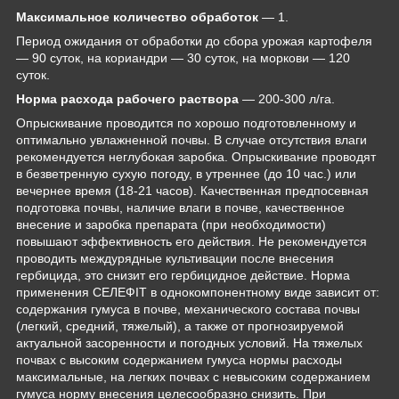
Максимальное количество обработок
— 1.
Период ожидания от обработки до сбора урожая картофеля
— 90 суток, на кориандри — 30 суток, на моркови — 120
суток.
Норма расхода рабочего раствора
— 200-300 л/га.
Опрыскивание проводится по хорошо подготовленному и
оптимально увлажненной почвы. В случае отсутствия влаги
рекомендуется неглубокая заробка. Опрыскивание проводят
в безветренную сухую погоду, в утреннее (до 10 час.) или
вечернее время (18-21 часов). Качественная предпосевная
подготовка почвы, наличие влаги в почве, качественное
внесение и заробка препарата (при необходимости)
повышают эффективность его действия. Не рекомендуется
проводить междурядные культивации после внесения
гербицида, это снизит его гербицидное действие. Норма
применения СЕЛЕФІТ в однокомпонентному виде зависит от:
содержания гумуса в почве, механического состава почвы
(легкий, средний, тяжелый), а также от прогнозируемой
актуальной засоренности и погодных условий. На тяжелых
почвах с высоким содержанием гумуса нормы расходы
максимальные, на легких почвах с невысоким содержанием
гумуса норму внесения целесообразно снизить. При