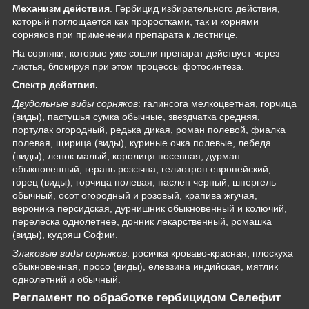
Механизм действия
. Гербицид избирательного действия,
который поглощается как проростками, так и корнями
сорняков при применении препарата к лестнице.
На сорняки, которые уже сошли препарат действует через
листья, блокируя при этом процессы фотосинтеза.
Спектр действия.
Двудольные виды сорняков
: галинсога мелкоцветная, горчица
(виды), пастушья сумка обычные, звездчатка средняя,
портулак огородный, редька дикая, роман полевой, фиалка
полевая, щирица (виды), куриные очка полевые, лебеда
(виды), ленок малый, королиця посевная, дурман
обыкновенный, герань розсічна, гелиотроп европейский,
горец (виды), горчица полевая, паслен черный, шпергель
обычный, осот огородный и розовый, крапива жгучая,
вероника персидская, дурнишник обыкновенный и колючий,
перелеска однолетнее, донник лекарственный, ромашка
(виды), кудряш Софии.
Злаковые виды сорняков
: росичка кроваво-красная, плоскуха
обыкновенная, просо (виды), елевзина индийская, мятлик
однолетний и обычный.
Регламент по обработке гербицидом Селефит