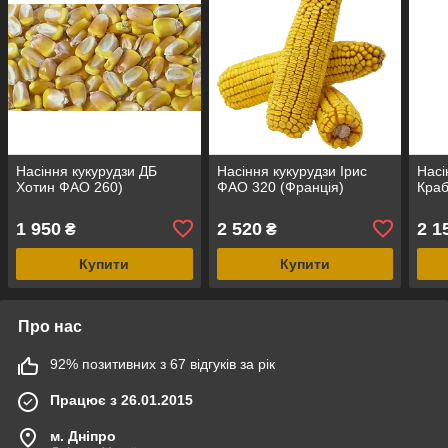
Насіння кукурудзи ДБ
Насіння кукурудзи Ірис
Насі
Хотин ФАО 260)
ФАО 320 (Франція)
Кра
1 950
2 520
2 1
₴
₴
Купити
Купити
Про нас
92% позитивних з 67 відгуків за рік
Працює з 26.01.2015
м. Дніпро