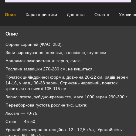
Опис
Характеристики
Доставка
Оплата
Умови п
Опис
Середньоранній (ФАО 280).
Зони вирощування: полесьє, волосінню, ступенем.
Напрямок використання: зерно, силіс.
Рослина заввишки 270-280 см, не кущиться.
Початок циліндричної форми, довжина 20-22 см, рядів зерен
14-16, у низці 36-38 зерен. Стрижень червоний, початок
кріпиться на висоті 105-115 см.
Зерно: жовте, зубідно-кремнисте, маса 1000 зерен 290-300 г.
Передборкова густота рослин тис. шт./га:
Лісотяг — 70-75;
Степь — 45-50.
Урожайність зерна потенційна: 12 - 12,5 т/га; Урожайність
силоса: 60 - 65 т/га.