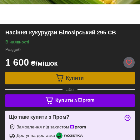
Насіння кукурудзи Білозірський 295 СВ
В наявності
Роздріб
1 600
₴/мішок
Купити
або
Купити з
Що таке купити з Пром?
Замовлення під захистом
Доступна доставка