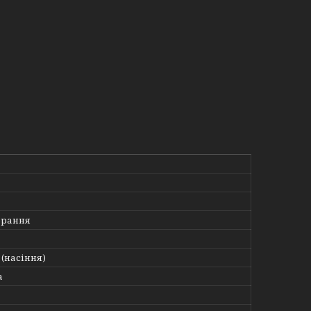
орання
(насіння)
а