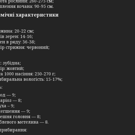
ота рослини: 260-275 см;
плення кочана: 90-95 см.
мічні характеристики
жина: 20-22 см;
ів зерен: 14-16;
ен в ряду: 36-38;
ір стрижня: червоний;
: зубідна;
ір: жовтий;
а 1000 насіння: 250-270 г;
биральна вологість: 15-17%;
ь:
од — 9;
аріоз — 8;
уха – 9;
егшення — 9;
ешня головня — 8;
блевого метелика — 8.
 прибирання: