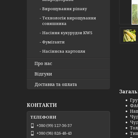
Вирощування ріпаку
Технологія вирощування
соняшника
Насіння кукурудзи KWS
Фуміганти
Насіннєва картопля
Про нас
Відгуки
Доставка та оплата
Загаль
Гру
КОНТАКТИ
ФАО
Нап
Чуд
Чуд
+380 (99) 127-36-37
Тол
Тип
+380 (98) 826-48-43