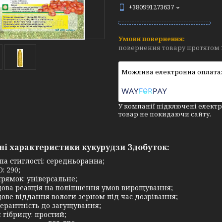
+380991273637
повернення товару протягом 
У компанії підключені електр
товар не покидаючи сайту.
ні характеристики кукурудзи
Здобуток:
па стиглості: середньоранна;
: 290;
рямок: універсальне;
ова реакція на поліпшення умов вирощування;
ове віддання вологи зерном під час дозрівання;
ерантність до загущування;
 гібриду: простий;