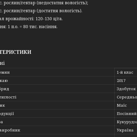
с. рослин/гектар (недостатня вологість);
с. рослин/гектар (достатня вологість).
л врожайності: 120-130 ц/га.
я: 1 п.о. = 80 тис. насіння.
ТЕРИСТИКИ
ні
семян
1-й клас
ожаю
2017
брид
Здобуток
тиглості
Середнь
ик
Маїс
одукції
Посівний 
ра
Кукурудз
 виробник
Україна