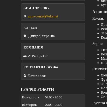
Вис
Крі
Агроно
agro-centrd@ukr.net
Кочан:
Дов
Ряд
Зер
Дніпро, Україна
Кол
Зерно:
Тип
Кол
АГРО-ЦЕНТР
Мас
При
Стійкіст
Хол
Олександр
Фуз
Зас
Пол
ГРАФІК РОБОТИ
Бол
Сте
Понеділок
07:00
20:00
Густота
Вівторок
07:00
20:00