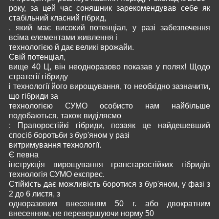
року, за цей час соняшник зарекомендував себе як
стабільний класний гібрид,
, який має високий потенціал, у разі забезпечення
всіма елементами живлення і
технологією й дає великі врожайи.
Свій потенціал,
вище 40 Ц, він неодноразово показав у полях! Щодо
стратегії гібриду
і технології його вирощування, то необхідно зазначити,
що гібриди за
технологією СУМО особисто нам найбільше
подобаються, також виділяємо
: Прапоростійкі гібриди, позаяк це найдешевший
спосіб боротьби з бур'яном у разі
витримування технології.
Є певна
інструкція вирощування гранстаростійких гібридів
технологія СУМО експрес.
Стійкість дає можливість боротися з бур'яном, у фазі з
2 до 6 листя, з
одноразовим внесенням 50 г. або двократним
внесенням, не перевершуючи норму 50