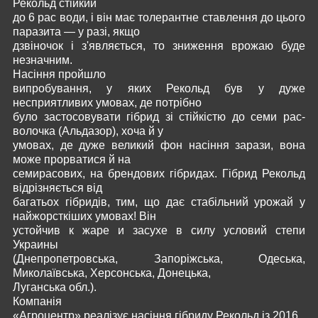
Рекольд стійкий
до 6 рас води, і він має толерантне ставлення до цього
паразита — у разі, якщо
дзвіночок і з'являється, то зниження врожаю буде
незначним.
Насіння пройшло
випробування, у яких Рекольд був у дуже
несприятливих умовах, де потрібно
було застосовувати гібрид зі стійкістю до семи рас-
волочка (Альдазор), хоча й у
умовах, де дуже великий фон насіння зарази, вона
може прорватися й на
семирасових, на брендових гібридах. Гібрид Рекольд
відрізняється від
багатьох гібридів, тим, що дає стабільний урожай у
найжорсткіших умовах! Він
устойчив к жаре и засухе в силу условий степи
Украины
(Днепропетровська, Запоріжська, Одеська,
Миколаївська, Херсонська, Донецька,
Луганська обл.).
Компанія
«Агроцентр» реалізує насіння гібриду Рекольд із 2016