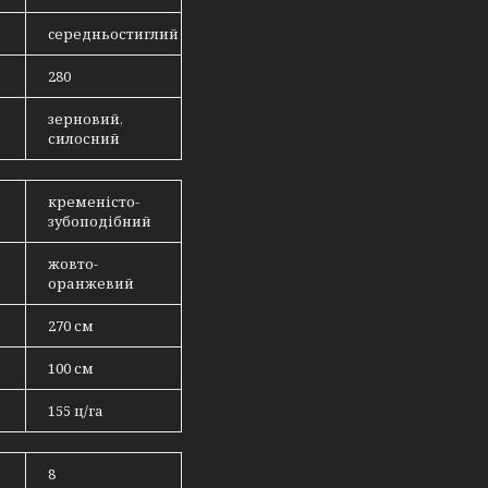
cередньостиглий
280
зерновий,
силосний
кременісто-
зубоподібний
жовто-
оранжевий
270 см
100 см
155 ц/га
8