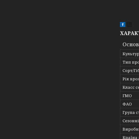
ХАРАК
Основ
Культу
Тип пр
Сорт/Гі
Рік вр
Класс 
ГМО
ФАО
Група с
Сезонні
Виробн
Країна