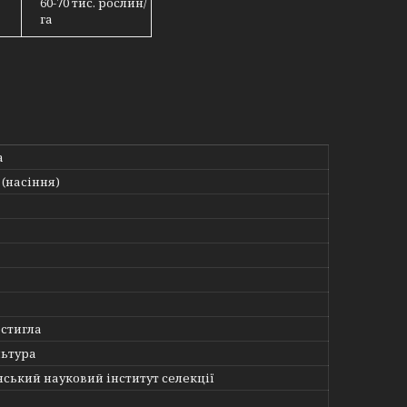
60-70 тис. рослин/
га
а
(насіння)
стигла
льтура
нський науковий інститут селекції