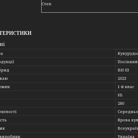
Степ
ТЕРИСТИКИ
ні
ра
Кукурудз
одукції
Посівний 
брид
ВН 63
ожаю
2023
семян
1-й клас
Ні
280
тиглості
Середньо
сть
Ярова ку
ик
Всеукраї
 виробник
Україна