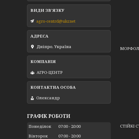
agro-centrd@ukr.net
Дніпро, Україна
МОРФОЛО
АГРО-ЦЕНТР
Олександр
ГРАФІК РОБОТИ
СТІЙКІ 
Понеділок
07:00
20:00
Вівторок
07:00
20:00