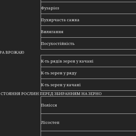
Фузаріоз
Пухирчаста сажка
Вилягання
Посухостійкість
УРА ВРОЖАЮ
К-ть рядів зерен у качані
К-ть зерен у ряду
К-ть зерен у качані
 СТОЯННЯ РОСЛИН ПЕРЕД ЗБИРАННЯМ НА ЗЕРНО
Полісся
Лісостеп