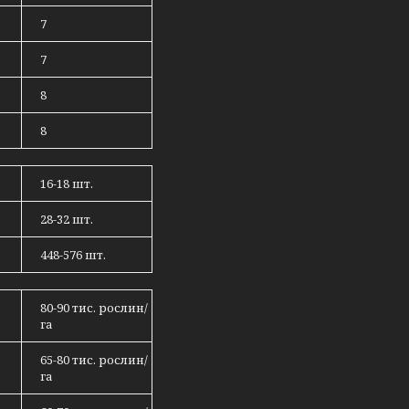
7
7
8
8
16-18 шт.
28-32 шт.
448-576 шт.
80-90 тис. рослин/
га
65-80 тис. рослин/
га