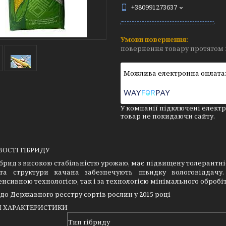
+380991273637
повернення товару протягом 
У компанії підключені електр
товар не покидаючи сайту.
ОСТІ ГІБРИДУ
брид з високою стабільністю урожаю, має підвищену толерантні
та структури качана забезпечують швидку вологовіддач
тенсивною технологією, так і за технологією мінімального обробіт
до Державного реєстру сортів рослин у 2015 році
І ХАРАКТЕРИСТИКИ
Тип гібриду