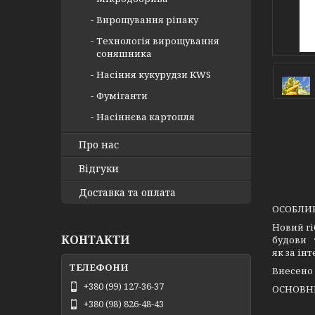
Вирощування ріпаку
Технологія вирощування
соняшника
Насіння кукурудзи KWS
Фуміганти
Насіннєва картопля
Про нас
Відгуки
Доставка та оплата
ОСОБЛИВ
Новий гі
КОНТАКТИ
будови 
як за ін
Внесено 
+380 (99) 127-36-37
ОСНОВН
+380 (98) 826-48-43