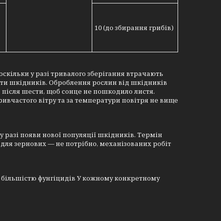
10 (до збирання грибів)
скільки у разі тривалого зберігання втрачають
оти шкідників. Оброблення рослин від шкідників
, після шести, щоб сонце не пошкодило листя.
ивчастого вітру та за температури повітря не вище
у разі появи нової популяції шкідників. Термін
 для зернових — не потрібно, механізованих робіт
і з більшістю фунгіцидів У кожному конкретному