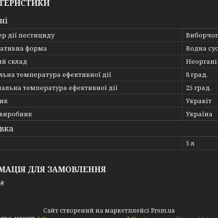
ТЕРИСТИКИ
ні
р дії пестициду
Виборчог
ативна форма
Водна су
ий склад
Неоргані
льна температура ефективної дії
8 град.
альна температура ефективної дії
25 град.
ик
Укравіт
 виробник
Україна
вка
5 л
МАЦІЯ ДЛЯ ЗАМОВЛЕННЯ
 ₴
Сайт створений на маркетплейсі
Prom.ua