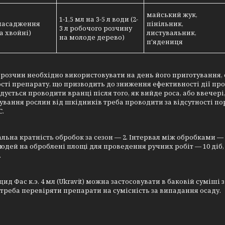
майський жук,
1-1,5 мл на 3-5 л води (2-
 насадження
пінільник,
3 л робочого розчину
та хвойні)
листувальник,
на молоде дерево)
п'ядениця
розчин необхідно використовувати на день його приготування, о
сті препарату, що призводить до зниження ефективності дії пр
ується проводити вранці після того, як вийде роса, або ввечері
вання рослин від шкідників треба проводити за відсутності пор
C.
ьна кратність обробок за сезон — 2. Інтервал між обробками — 
юдей на оброблені площі для проведення ручних робіт — 10 діб,
.
ид Фас к.э. 4 мл (Ukravit) можна застосовувати в баковій суміш
треба перевіряти препарати на сумісність за випадання осаду.