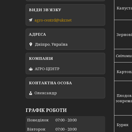
Капуст
agro-centrd@ukr.net
Зернові
Дніпро, Україна
Світовий
АГРО-ЦЕНТР
Картоп
Олександр
Плодові
зокрема
ГРАФІК РОБОТИ
Понеділок
07:00
20:00
Буряк
Вівторок
07:00
20:00