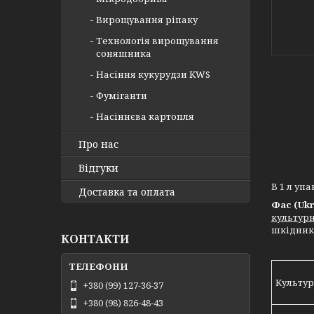
Вирощування ріпаку
Технологія вирощування
соняшника
Насіння кукурудзи KWS
Фуміганти
Насіннєва картопля
Про нас
Відгуки
В 1 л уп
Доставка та оплата
Фас (Ukr
культур
шкідникі
КОНТАКТИ
Культу
+380 (99) 127-36-37
+380 (98) 826-48-43