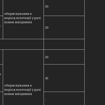
30
обприскування в
період вегетації у разі
появи шкідників
,
20
,
20
,
а
45
обприскування в
період вегетації у разі
появи шкідників
-