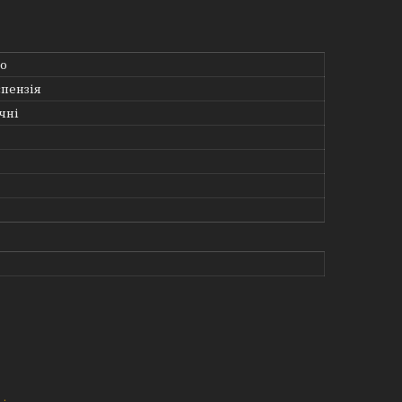
о
спензія
чні