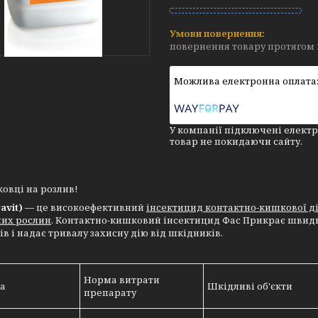
повернення товару протягом 
У компанії підключені електр
товар не покидаючи сайту.
аковці на розлив!
avit)
— це високоефективний
інсектицид контактно-кишкової д
них рослин
. Контактно-кишковий інсектицид Фас Прикрає швидко
в і надає тривалу захисну дію від шкідників.
Норма витрати
ра
Шкідливі об'єкти
препарату