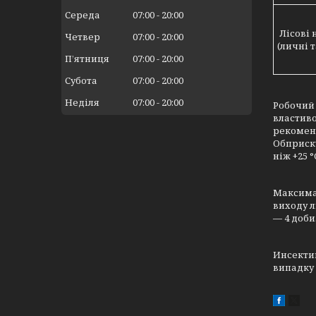
Середа
07:00
20:00
Лісові
Четвер
07:00
20:00
(личні 
Пʼятниця
07:00
20:00
Субота
07:00
20:00
Неділя
07:00
20:00
Робочий 
властиво
рекоменд
Обприску
ніж +25 °
Максимал
виходу л
— 4 доби
Инсектиц
випадку 