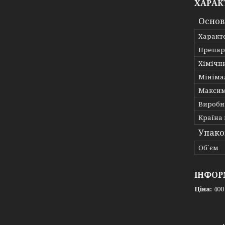
ХАРАК
Основ
Характе
Препар
Хімічн
Мініма
Максим
Виробн
Країна
Упако
Об`єм
ІНФОР
Ціна:
400