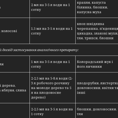
крапля, капуста
2 мл на 3-5 л води на 1
а
білинка, блошки,
сотку
капусна муха
клоп шкідлива
1,5 мл на 3-5 л води на 1
черепашка, п'ядениця
 колосові
сотку
цикадка, злакові мухи
тля, трипси, блошки
 досвід застосування аналогічного препарату:
1 мл на 3-5 л води на 1
Колорадський жук і
ля
сотку
його личинки
2-2,5 мл на 5-8 л води (2-
3 л робочого розчину
плодорубки, листертка
 дерева,
на молоде дерево та 5
довгоносики, квітки т
 яблуня, слива
л на плодоносне
інші
дерево)
2-2,5 мл на 3-5 л води на
блошки, довгоносики,
1 сотку
тля