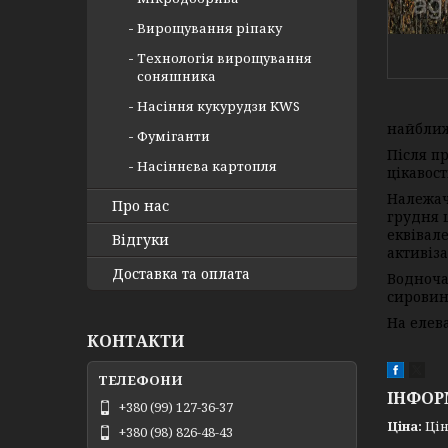
Вирощування ріпаку
Технологія вирощування
соняшника
Насіння кукурудзи KWS
найближ
Фуміганти
Після п
Насіннєва картопля
цікавост
Належач
Про нас
грудня 
еквівал
Відгуки
активіз
Доставка та оплата
Водноча
сировину
На елев
КОНТАКТИ
ІНФОР
+380 (99) 127-36-37
Ціна:
Цін
+380 (98) 826-48-43