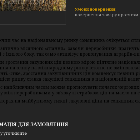
повернення товару протягом 
чий час на національному ринку соняшника очікується сплес
рактично місячного «спання» заводи-переробники прагнуть
і з їхнього боку, так само активізує пропонування аграріїв-в
и зростання закупових цін певною мірою підтягне національн
ціна на оливу на міжнародному ринку істотно не змінювалас
енті. Отже, зростання закупівничних цін компенсує певний рі
ацією ринку ставка закупівлі соняшника в національній валю
с найближчим часом можна прогнозувати початок чергових пе
 між переробниками у зв'язку зі стрибком цін на масло на сві
аторах на майбутньому тижні закуповні ціни на соняшник скл
МАЦІЯ ДЛЯ ЗАМОВЛЕННЯ
у уточнюйте