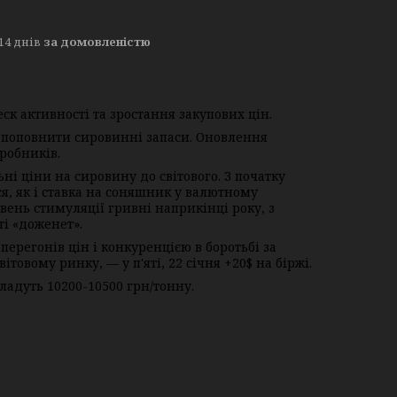
14 днів
за домовленістю
к активності та зростання закупових цін.
 поповнити сировинні запаси. Оновлення
иробників.
і ціни на сировину до світового. З початку
я, як і ставка на соняшник у валютному
вень стимуляції гривні наприкінці року, з
ті «доженет».
регонів цін і конкуренцією в боротьбі за
товому ринку, — у п'яті, 22 січня +20$ на біржі.
адуть 10200-10500 грн/тонну.