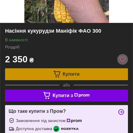
Насіння кукурудзи Маніфік ФАО 300
В наявності
Роздріб
2 350
₴
Купити
або
Купити з
Що таке купити з Пром?
Замовлення під захистом
Доступна доставка