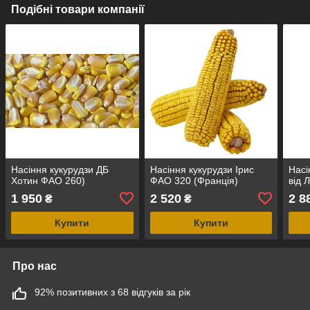
Подібні товари компанії
Насіння кукурудзи ДБ
Насіння кукурудзи Ірис
Насі
Хотин ФАО 260)
ФАО 320 (Франція)
від 
1 950
2 520
2 8
₴
₴
Купити
Купити
Про нас
92% позитивних з 68 відгуків за рік