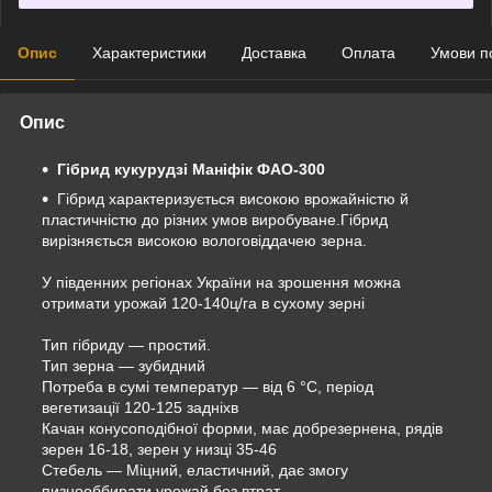
Опис
Характеристики
Доставка
Оплата
Умови п
Опис
Гібрид кукурудзі Маніфік ФАО-300
Гібрид характеризується високою врожайністю й
пластичністю до різних умов виробуване.Гібрид
вирізняється високою вологовіддачею зерна.
У південних регіонах України на зрошення можна
отримати урожай 120-140ц/га в сухому зерні
Тип гібриду — простий.
Тип зерна — зубидний
Потреба в сумі температур — від 6 °C, період
вегетизації 120-125 задніхв
Качан конусоподібної форми, має добрезернена, рядів
зерен 16-18, зерен у низці 35-46
Стебель — Міцний, еластичний, дає змогу
пизнооббирати урожай без втрат.