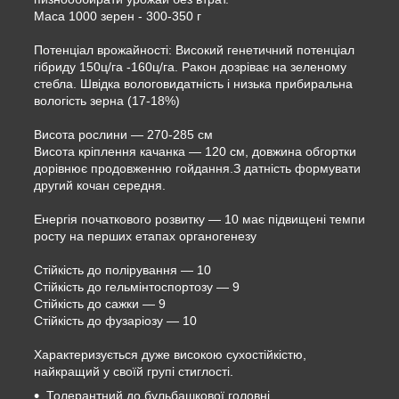
Маса 1000 зерен - 300-350 г
Потенціал врожайності: Високий генетичний потенціал
гібриду 150ц/га -160ц/га. Ракон дозріває на зеленому
стебла. Швідка вологовидатність і низька прибиральна
вологість зерна (17-18%)
Висота рослини — 270-285 см
Висота кріплення качанка — 120 см, довжина обгортки
дорівнює продовженню гойдання.З датність формувати
другий кочан середня.
Енергія початкового розвитку — 10 має підвищені темпи
росту на перших етапах органогенезу
Стійкість до полірування — 10
Стійкість до гельмінтоспортозу — 9
Стійкість до сажки — 9
Стійкість до фузаріозу — 10
Характеризується дуже високою сухостійкістю,
найкращий у своїй групі стиглості.
Толерантний до бульбашкової головні,