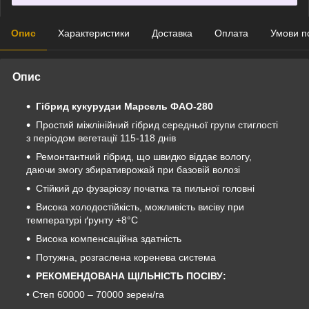
Опис
Характеристики
Доставка
Оплата
Умови п
Опис
Гібрид кукурудзи Марсель ФАО-280
Простий міжлінійний гібрид середньої групи стиглості
з періодом вегетації 115-118 днів
Ремонтантний гібрид, що швидко віддає вологу,
даючи змогу збиративрожай при базовій волозі
Стійкий до фузаріозу початка та пильної головні
Висока холодостійкість, можливість висіву при
температурі ґрунту +8°С
Висока компенсаційна здатність
Потужна, розгаслена коренева система
РЕКОМЕНДОВАНА ЩІЛЬНІСТЬ ПОСІВУ:
• Степ 60000 – 70000 зерен/га