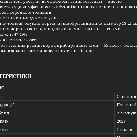
енсивність росту на початковому етапі вегетації — висока
вість чудова, у фазі початку бутонізації листя повністю закриваю
бель середньої товщини
нева система дуже потужна
ик тонкий, опуклої форми, напівобрізаний вниз, діаметр 18-21 с
іння чорного кольору, подовжена, маса 1000 шт. — 60-75 г
ст олії 47-49%
костістість 22-24%
тота стояння рослин перед прибиранням: степ — 55 тис/га, волосі
омендована зона вирощування степ, лісозап
ТЕРИСТИКИ
ні
ра
Соняшни
одукції
Посівний 
брид
АР Імпул
ожаю
2023
семян
1-й клас