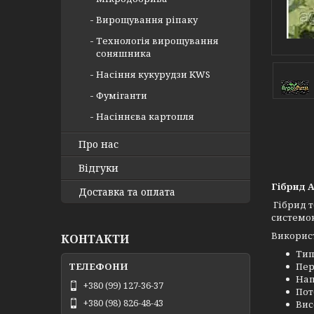
Вирощування ріпаку
Технологія вирощування
соняшника
Насіння кукурудзи KWS
Фуміганти
Насіннєва картопля
Про нас
Відгуки
Гібрид А
Доставка та оплата
Гібрид 
системою
Використ
КОНТАКТИ
Тип
Пер
Нап
+380 (99) 127-36-37
Пот
+380 (98) 826-48-43
Вис