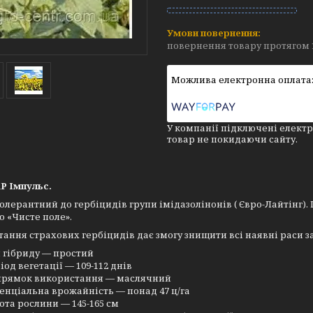
повернення товару протягом 
У компанії підключені електр
товар не покидаючи сайту.
Р Імпульс.
толерантний до гербіцидів групи імідазолінонів ( Євро-Лайтінг
 «Чисте поле».
ання страхових гербіцидів дає змогу знищити всі наявні раси з
 гібриду — простий
іод вегетації — 109-112 днів
рямок використання — маслячний
енціальна врожайність — понад 47 ц/га
ота рослини — 145-165 см