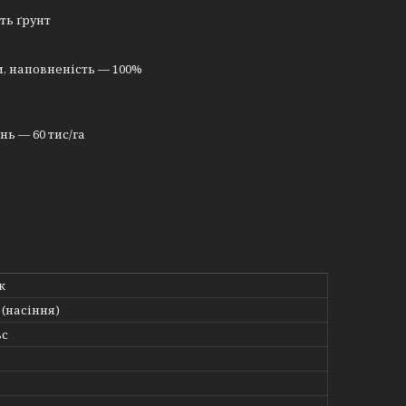
ть ґрунт
м, наповненість — 100%
нь — 60 тис/га
к
(насіння)
ьс