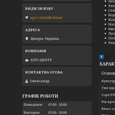
Інт
Хти
Сте
Кор
agro-centrd@ukr.net
Кош
Нас
Вмі
Луз
Гус
Дніпро, Україна
Рек
АГРО-ЦЕНТР
ХАРАК
Основ
Культу
Олександр
Тип пр
Сорт/Гі
ГРАФІК РОБОТИ
Рік вр
Понеділок
07:00
20:00
Класс 
Вівторок
07:00
20:00