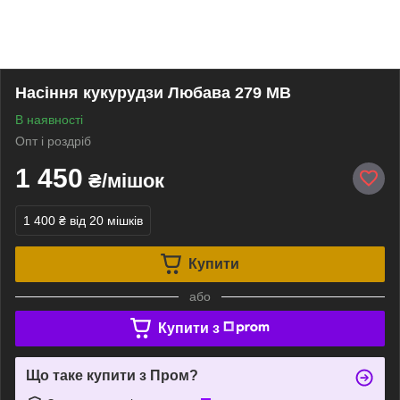
Насіння кукурудзи Любава 279 МВ
В наявності
Опт і роздріб
1 450
₴/мішок
1 400 ₴
від 20 мішків
Купити
або
Купити з
Що таке купити з Пром?