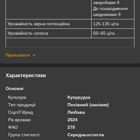
хворобами 9
До пошкодження
шкідниками 9
Урожайність зерна потенційна
125-135 ц/га
Урожайність силоса
50–65 ц/га
Приховати
Характеристики
Основні
Культура
Кукурудза
Тип продукції
Посівний (насіння)
Сорт/Гібрид
Любава
Рік врожаю
2024
ФАО
270
Група стиглості
Середньостигла