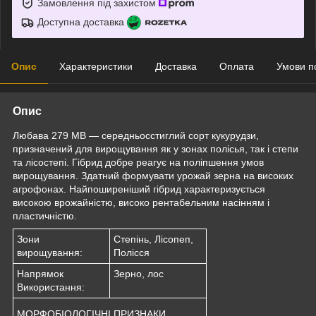
Замовлення під захистом
Доступна доставка
Опис
Характеристики
Доставка
Оплата
Умови п
Опис
Любава 279 МВ — середньосстиглий сорт кукурудзи,
призначений для вирощування як у зонах полісья, так і степи
та лісостепі.
Гібрид добре реагує на поліпшення умов
вирощування. Здатний формувати урожай зерна на високих
агрофонах.
Найпоширеніший гібрид характеризується
високою врожайністю, високо рентабельним насінням і
пластичністю.
Зони
Степінь, Лісопеп,
вирощування:
Полісся
Напрямок
Зерно, лос
Використання:
МОРФОБІОЛОГІЧНІ ПРИЗНАКИ