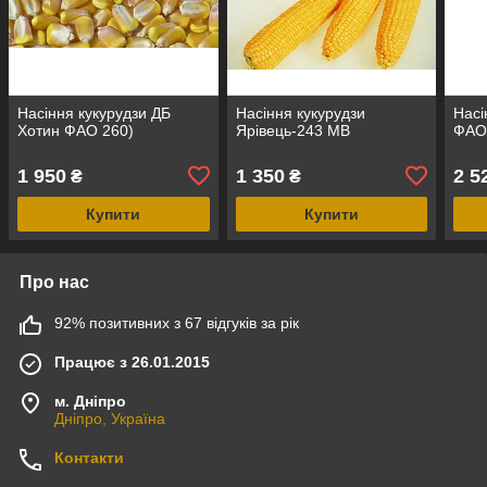
Насіння кукурудзи ДБ
Насіння кукурудзи
Насі
Хотин ФАО 260)
Ярівець-243 МВ
ФАО 
1 950
1 350
2 5
₴
₴
Купити
Купити
Про нас
92% позитивних з 67 відгуків за рік
Працює з 26.01.2015
м. Дніпро
Дніпро, Україна
Контакти