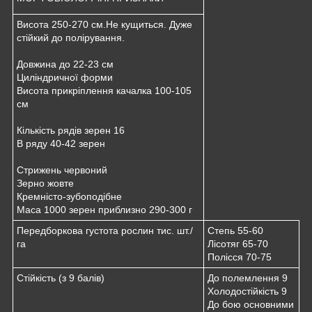
Висота 250-270 см.Не кущиться. Дуже
стійкий до полірування.
Довжина до 22-23 см
Циліндричної форми
Висота прикріплення качалка 100-105
см
Кількість рядів зерен 16
В ряду 40-42 зерен
Стрижень червоний
Зерно жовте
Кремністо-зубоподібне
Маса 1000 зерен приблизно 290-300 г
Передборкова густота рослин тис. шт./
Степь 55-60
га
Лісотяг 65-70
Полісся 70-75
Стійкість (з 9 балів)
До полемлення 9
Холодостійкість 9
До бою основними