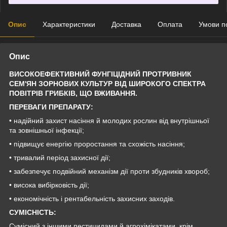
Опис
Характеристики
Доставка
Оплата
Умови п
Опис
ВИСОКОЕФЕКТИВНИЙ ФУНГІЦІДНИЙ ПРОТРИВНИК
СЕМ'ЯН ЗОРНОВИХ КУЛЬТУР ВІД ШИРОКОГО СПЕКТРА
ПОВІТРІВ ГРИБКІВ, ЩО ВЖИВАННЯ.
ПЕРЕВАГИ ПРЕПАРАТУ:
• надійний захист насіння й молодих рослин від внутрішньої
та зовнішньої інфекції;
• підвищує енергію проростання та схожість насіння;
• тривалий період захисної дії;
• забезпечує подвійний механізм дії проти збудників хвороб;
• висока вибірковість дії;
• економічність і рентабельність захисних заходів.
СУМІСНІСТЬ:
Сумісний з іншими пестицидами й агрохімікатами, крім