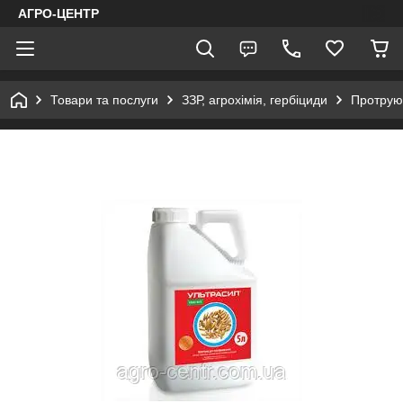
АГРО-ЦЕНТР
Товари та послуги
ЗЗР, агрохімія, гербіциди
Протруюв