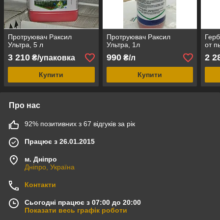
Протруювач Раксил
Протруювач Раксил
Герб
Ультра, 5 л
Ультра, 1л
от п
3 210
990
2 2
₴/упаковка
₴/л
Купити
Купити
Про нас
92% позитивних з 67 відгуків за рік
Працює з 26.01.2015
м. Дніпро
Дніпро, Україна
Контакти
Сьогодні працює з 07:00 до 20:00
Показати весь графік роботи