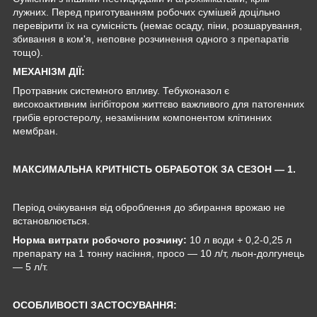
лужних. Перед приготуванням робочих сумішей доцільно
перевірити їх на сумісність (немає осаду, піни, розшарування,
збивання в ком'я, неповне розчинення одного з препаратів
тощо).
МЕХАНІЗМ ДІЇ:
Протравник системного впливу. Тебуконазол є
високоактивним інгібітором життєво важливого для патогенних
грибів ергостеролу, незамінним компонентом клітинних
мембран.
МАКСИМАЛЬНА КРИТНІСТЬ ОБРАБОТОК ЗА СЕЗОН — 1.
Період очікування від оброблення до збирання врожаю не
встановлюється.
Норма витрати робочого розчину:
10 л води + 0,2-0,25 л
препарату на 1 тонну насіння, просо — 10 л/т, льон-долгунець
— 5 л/т.
ОСОБЛИВОСТІ ЗАСТОСУВАННЯ: