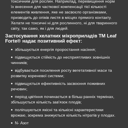
токсичним для рослин. Наприклад, перевищення норм
їх внесення для часткової компенсації тієї кількості
елементів живлення, яке не засвоєло організмами,
призводить до опіків листя в місцях прямого контакту.
Хелати не токсичні ні для рослинного, ні для тваринного
світу, так само, як і для людей.
Застосування хелатних мікроприладів ТМ Leaf
Forte® надає позитивний ефект:
збільшується енергія проростання насіння;
підвищується стійкість до несприятливих зовнішніх
чинників;
відбувається посилення росту вегетативної маси та
розвитку кореневої системи;
підвищується ефективність засвоєння поживних
речовин;
період цвітіння починається в більш ранніх термінах,
збільшується кількість зав'язок плодів;
поліпшуються якісні та кількісні характеристики
врожаю, зокрема знижується кількість нітратів у плодах.
N- Азот