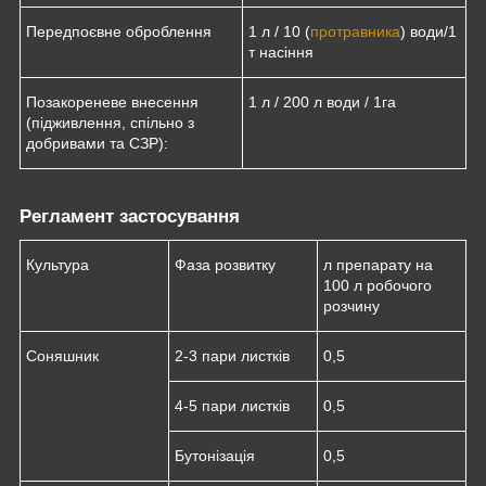
Передпоєвне оброблення
1 л / 10 (
протравника
) води/1
т насіння
Позакореневе внесення
1 л / 200 л води / 1га
(підживлення, спільно з
добривами та СЗР):
Регламент застосування
Культура
Фаза розвитку
л препарату на
100 л робочого
розчину
Соняшник
2-3 пари листків
0,5
4-5 пари листків
0,5
Бутонізація
0,5