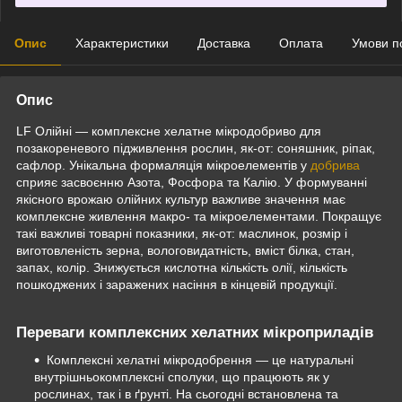
Опис
Характеристики
Доставка
Оплата
Умови п
Опис
LF Олійні — комплексне хелатне мікродобриво для
позакореневого підживлення рослин, як-от: соняшник, ріпак,
сафлор. Унікальна формаляція мікроелементів у
добрива
сприяє засвоєнню Азота, Фосфора та Калію. У формуванні
якісного врожаю олійних культур важливе значення має
комплексне живлення макро- та мікроелементами. Покращує
такі важливі товарні показники, як-от: маслинок, розмір і
виготовленість зерна, вологовидатність, вміст білка, стан,
запах, колір. Знижується кислотна кількість олії, кількість
пошкоджених і заражених насіння в кінцевій продукції.
Переваги комплексних хелатних мікроприладів
Комплексні хелатні мікродобрення — це натуральні
внутрішньокомплексні сполуки, що працюють як у
рослинах, так і в ґрунті. На сьогодні встановлена та