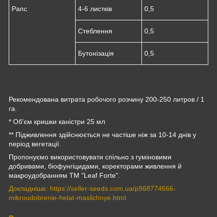
Рапс
4-6 листків
0,5
Стеблення
0,5
Бутонізація
0,5
Рекомендована витрата робочого розчину 200-250 литров / 1
га.
* Об'єм кришки каністри 25 мл
** Підживлення здійснюється не частіше ніж за 10-14 днів у
період вегетації.
Пропонуємо використовувати спільно з гуміновими
добривами, біофунгіцидами, коректорами живлення й
макроудобранням ТМ "Leaf Forte".
Докладніше: https://seller-seeds.com.ua/p968774666-
mikroudobrenie-helat-maslichnye.html