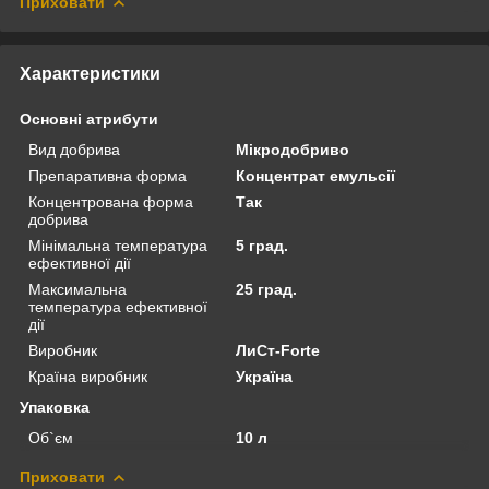
Приховати
Характеристики
Основні атрибути
Вид добрива
Мікродобриво
Препаративна форма
Концентрат емульсії
Концентрована форма
Так
добрива
Мінімальна температура
5 град.
ефективної дії
Максимальна
25 град.
температура ефективної
дії
Виробник
ЛиСт-Forte
Країна виробник
Україна
Упаковка
Об`єм
10 л
Приховати