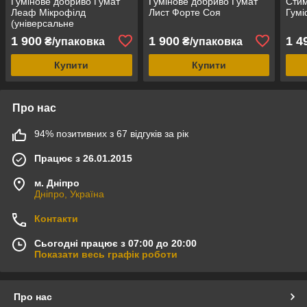
Гумінове добриво Гумат
Гумінове добриво Гумат
Стим
Леаф Мікрофілд
Лист Форте Соя
Гумі
(універсальне
мікродобрення для
1 900
1 900
1 4
₴/упаковка
₴/упаковка
польових)
Купити
Купити
Про нас
94% позитивних з 67 відгуків за рік
Працює з 26.01.2015
м. Дніпро
Дніпро, Україна
Контакти
Сьогодні працює з 07:00 до 20:00
Показати весь графік роботи
Про нас