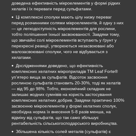
доведена ефективність мікроелементів у формі рідких
хелатів і їх переваги перед сульфатами.
Ці комплексні сполуки мають цілу низку переваг
перед розчинними солями мікроелементів, й одну з них
— це легкодоступність мікроелементів для рослини,
тобто поліпшення їхньої засвоюваності. Завдяки тому,
що звичайні солі мікроелементів вступають у ґрунт у
перехресні реакції, утворюються незасвоювані або
малозасвоювані сполуки, чого не відбувається з
хелатами.
Дослідженнями доведено, що ефективність
комплексних хелатних мікроприладів ТМ Leaf Forte®
уп'ятеро вища за сульфатів. Відсоток засвоєння
рослиною сульфатів становить 20-30%, тоді як хелатів
— від 95 до 98%. Тобто, економічний складник не
залишає жодних сумнівів на користь застосування
комплексних хелатних добрив. Завдяки практично 100%
засвоєнню мікроелементів у формі хелатних сполук,
необхідна норма їх внесення 5-8 разів менша, на
відміну від сульфатів, що так само збільшує
рентабельність сільськогосподарського виробництва.
Збільшена кількість солей металів (сульфатів) є