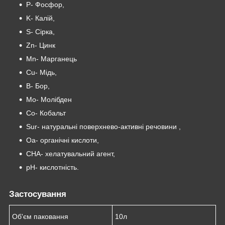
P- Фосфор,
K- Калій,
S- Сірка,
Zn- Цинк
Mn- Марганець
Cu- Мідь,
B- Бор,
Mo- Молібден
Co- Кобальт
Sur- натуральні поверхнево-активні речовини ,
Oa- органічні кислоти,
CHA- хелатувальний агент,
pH- кислотність.
Застосування
Об'єм паковання
10л