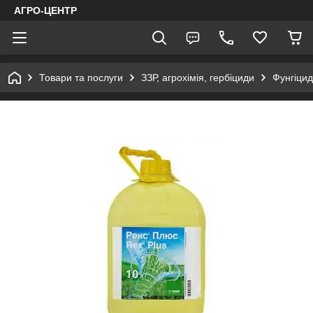
АГРО-ЦЕНТР
Товари та послуги
ЗЗР, агрохімія, гербіциди
Фунгіци