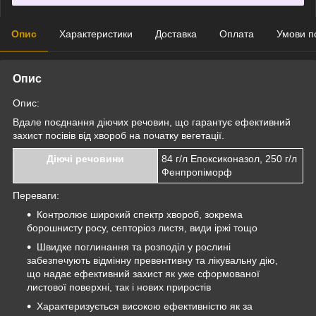
Опис
Характеристики
Доставка
Оплата
Умови п
Опис
Опис:
Вдале поєднання діючих речовин, що гарантує ефективний
захист посівів від хвороб на початку вегетації.
Діючі речовини
84 г/л Епоксиконазол, 250 г/л
Фенпропіморф
Переваги:
Контролює широкий спектр хвороб, зокрема
борошнисту росу, септоріоз листя, види іржі тощо
Швидке поглинання та розподіл у рослині
забезпечують відмінну превентивну та лікувальну дію,
що надає ефективний захист як уже сформованої
листової поверхні, так і нових приростів
Характеризується високою ефективністю як за