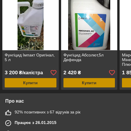
Фунгіцид Імпакт Оригінал,
Фунгіцид Абсолют,5л
Мікр
5 л
Дефенда
Міне
Плюс
3 200
2 420
1 8
₴/каністра
₴
Купити
Купити
Про нас
92% позитивних з 67 відгуків за рік
Працює з 26.01.2015