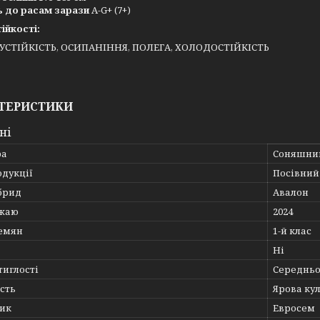
ь до расам зарази
A-G+ (7+)
тійкості:
УСТІЙКІСТЬ, ОСИПАНІННЯ, ПОЛЕГА, ХОЛОДОСТІЙКІСТЬ
ТЕРИСТИКИ
ні
ра
Соняшни
одукції
Посівний 
брид
Авалон
ожаю
2024
семян
1-й клас
Ні
тиглості
Середньо
сть
Ярова ку
ик
Евросем