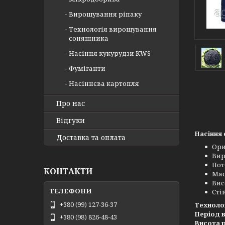
Вирощування ріпаку
Технологія вирощування
соняшника
Насіння кукурудзи KWS
Фуміганти
Насіннєва картопля
Про нас
Відгуки
Насіння 
Доставка та оплата
Ори
Вир
Пот
КОНТАКТИ
Мас
Вис
Сті
+380 (99) 127-36-37
Техноло
Період 
+380 (98) 826-48-43
Висота 