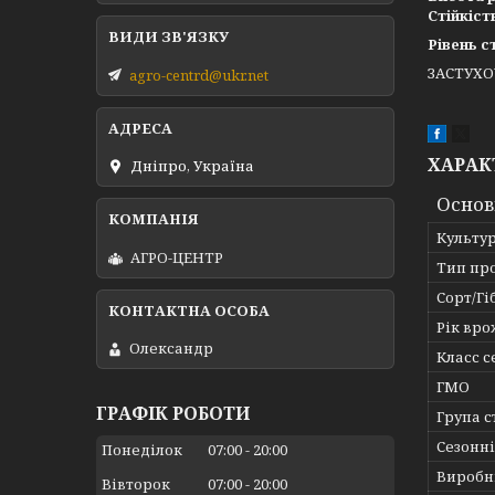
Стійкіст
Рівень с
ЗАСТУХО
agro-centrd@ukr.net
ХАРАК
Дніпро, Україна
Основ
Культу
АГРО-ЦЕНТР
Тип пр
Сорт/Гі
Рік вр
Олександр
Класс 
ГМО
ГРАФІК РОБОТИ
Група с
Сезонні
Понеділок
07:00
20:00
Виробн
Вівторок
07:00
20:00