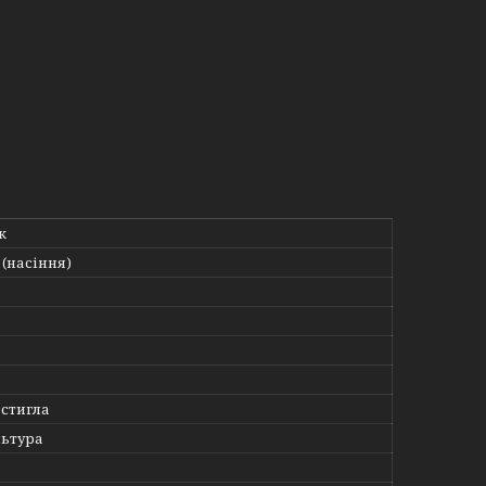
к
(насіння)
стигла
льтура