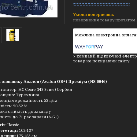
повернення товару протягом 
У компанії підключені електр
товар не покидаючи сайту.
соняшнику Авалон (Avalon OR+) Преміум (NS 6046)
гінатор: НС Семе (NS Seme) Сербия
ощено: Туреччина
енціал врожайності: 53 ц/га
лість: 50-52 %
ока стійкість до закладу
йкість до 7+ рас зарази (A-G+)
гія
Classic
вегетації
102-107
рослини
175-185 см