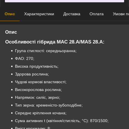
Опис
Характеристики
Доставка
Оплата
Умови п
Опис
Особливості гібрида МАС 28.А/MAS 28.
A:
Група стиглості: середньоранна;
ФАО: 270;
Висока продуктивність;
Здорова рослина;
Чудові кормові властивості;
Високорослова рослина;
Напрямок: силіс, зерно;
Тип зерна: кременісто-зубоподібне;
Середнє кріплення кочана;
Сума активних t (квітіння/стиглість, °C): 870/1500;
Вміст крохмалю: 8;