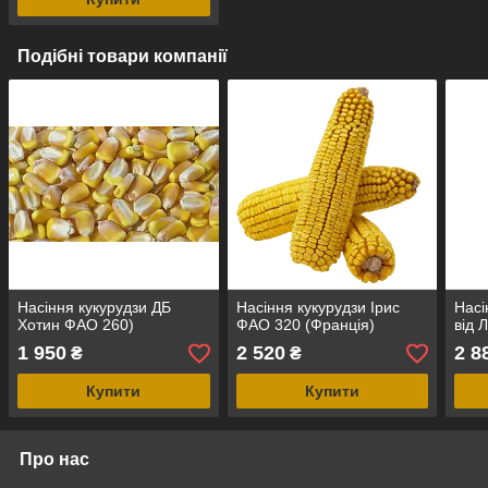
Подібні товари компанії
Насіння кукурудзи ДБ
Насіння кукурудзи Ірис
Насі
Хотин ФАО 260)
ФАО 320 (Франція)
від 
1 950
2 520
2 8
₴
₴
Купити
Купити
Про нас