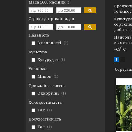
Маса 1000 насінин, г
Врожайні
точних с
Строки дозрівання, дн
Культура
сорт сп
добитьс
Наявність
Наиболь
выметыв
В наявності
1
0
+65
С.
Культура
Кукурудза
1
Упаковка
Мішок
1
Тривалість життя
Однорічні
1
Холодостійкість
Так
1
Посухостійкість
Так
1