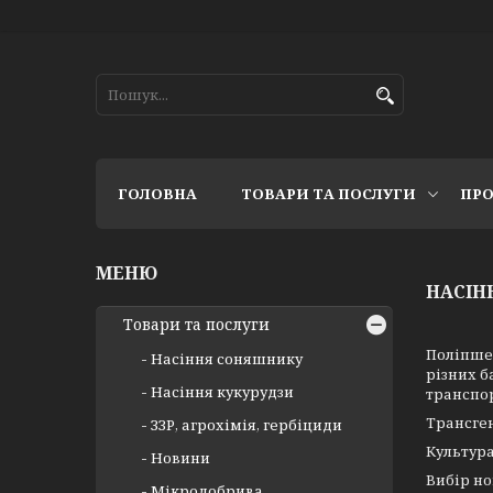
ГОЛОВНА
ТОВАРИ ТА ПОСЛУГИ
ПРО
НАСІН
Товари та послуги
Поліпшен
Насіння соняшнику
різних б
Насіння кукурудзи
транспор
Трансген
ЗЗР, агрохімія, гербіциди
Культура
Новини
Вибір но
Мікродобрива