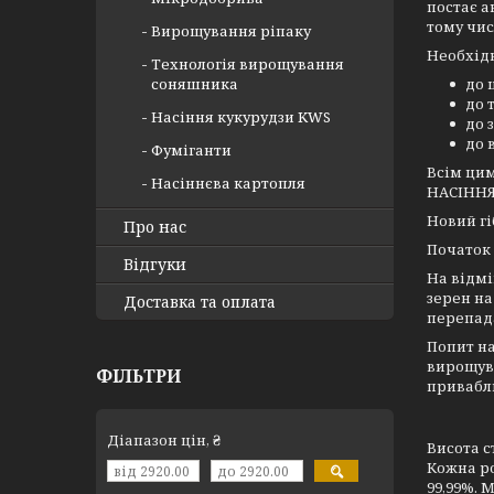
постає а
тому чис
Вирощування ріпаку
Необхідн
Технологія вирощування
соняшника
до 
до 
Насіння кукурудзи KWS
до 
до 
Фуміганти
Всім цим
Насіннєва картопля
НАСІННЯ 
Новий гі
Про нас
Початок 
Відгуки
На відмі
зерен на
Доставка та оплата
перепад
Попит на
вирощува
ФІЛЬТРИ
привабл
Діапазон цін, ₴
Висота с
Кожна ро
99,99%. М