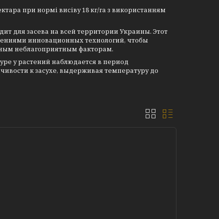
ектара при нормі висіву 18 кг/га з використанням
дит для засева на всей территории Украины. Этот
нениями инновационных технологий, чтобы
чным неблагоприятным факторам.
уре у растений наблюдается в период
чивости к засухе, выдерживая температуру до