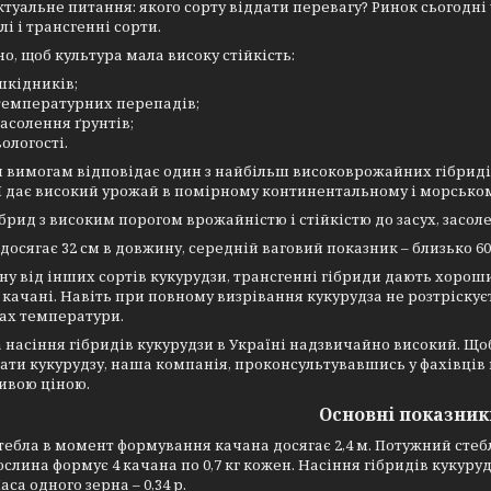
ктуальне питання: якого сорту віддати перевагу? Ринок сьогодні 
лі і трансгенні сорти.
о, щоб культура мала високу стійкість:
шкідників;
температурних перепадів;
засолення ґрунтів;
вологості.
 вимогам відповідає один з найбільш високоврожайних гібриді
дає високий урожай в помірному континентальному і морськом
брид з високим порогом врожайністю і стійкістю до засух, засоле
досягає 32 см в довжину, середній ваговий показник – близько 60
ну від інших сортів кукурудзи, трансгенні гібриди дають хорош
 качані. Навіть при повному визрівання кукурудза не розтріскуєт
ах температури.
 насіння гібридів кукурудзи в Україні надзвичайно високий. Щ
ти кукурудзу, наша компанія, проконсультувавшись у фахівців п
ивою ціною.
Основні показник
тебла в момент формування качана досягає 2,4 м. Потужний стеб
слина формує 4 качана по 0,7 кг кожен. Насіння гібридів кукуруд
аса одного зерна – 0,34 р.