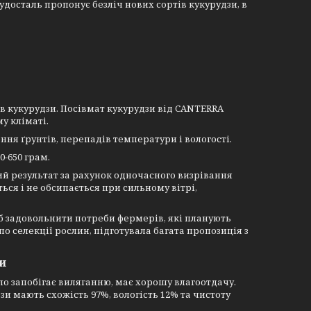
удосталь пропонує безліч нових сортів кукурудзи, в
в кукурудзи. Посівмат кукурудзи від CANTERRA
у кліматі.
ння ґрунтів, перепадів температури і вологості.
0-650 грам.
ий результат за рахунок одночасного визрівання
ься і не обсипається при сильному вітрі,
об задовольнити потреби фермерів, які планують
о селекції рослин, підготувала багата пропозиція з
и
ло запобігає виляганню, має хорошу влагоотдачу.
зи мають схожість 97%, вологість 12% та чистоту