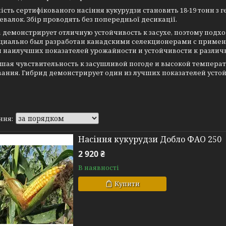
сть сертифікованого насіння кукурудзи становить 18-19 тонн з г
евалок. Збір проводять без попередньої десикації.
 демонстрирует отличную устойчивость к засухе, поэтому подхо
ециально был разработан канадскими селекционерами с приме
я наилучших показателей урожайности и устойчивости к разли
шая чувствительность к засушливой погоде и высокой температ
ания. Гибрид демонстрирует один из лучших показателей устой
Насіння кукурудзи Добло ФАО 250
2 920 ₴
В наявності
Купити