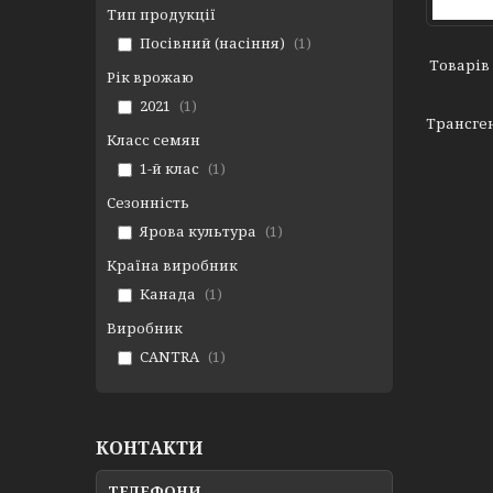
Тип продукції
Посівний (насіння)
1
Рік врожаю
2021
1
Трансге
Класс семян
1-й клас
1
Сезонність
Ярова культура
1
Країна виробник
Канада
1
Виробник
CANTRA
1
КОНТАКТИ