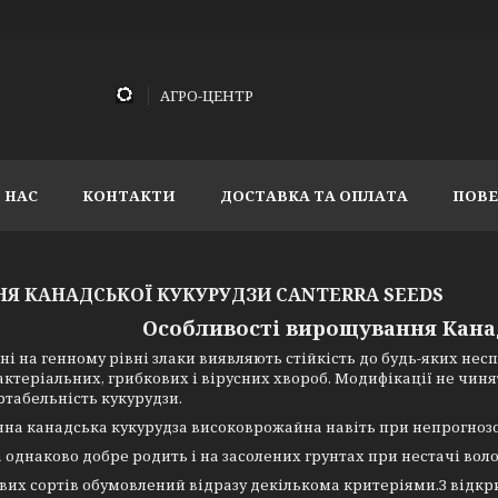
АГРО-ЦЕНТР
 НАС
КОНТАКТИ
ДОСТАВКА ТА ОПЛАТА
ПОВЕ
НЯ КАНАДСЬКОЇ КУКУРУДЗИ CANTERRA SEEDS
Особливості вирощування Кана
і на генному рівні злаки виявляють стійкість до будь-яких нес
актеріальних, грибкових і вірусних хвороб. Модифікації не чиня
табельність кукурудзи.
на канадська кукурудза високоврожайна навіть при непрогнозо
 однаково добре родить і на засолених грунтах при нестачі воло
вих сортів обумовлений відразу декількома критеріями.З відкр